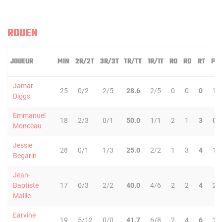
ROUEN
JOUEUR
MIN
2R/2T
3R/3T
TR/TT
1R/1T
RO
RD
RT
PD
Jamar
25
0/2
2/5
28.6
2/5
0
0
0
1
Diggs
Emmanuel
18
2/3
0/1
50.0
1/1
2
1
3
0
Monceau
Jessie
28
0/1
1/3
25.0
2/2
1
3
4
1
Begarin
Jean-
Baptiste
17
0/3
2/2
40.0
4/6
2
2
4
2
Maille
Earvine
19
5/12
0/0
41.7
6/8
2
4
6
1