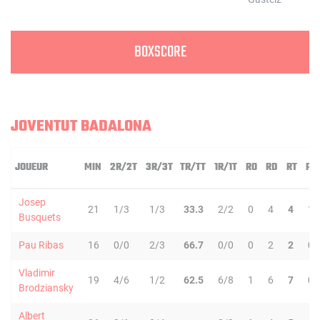
BOXSCORE
JOVENTUT BADALONA
JOUEUR
MIN
2R/2T
3R/3T
TR/TT
1R/1T
RO
RD
RT
PD
Josep
21
1/3
1/3
33.3
2/2
0
4
4
1
Busquets
Pau Ribas
16
0/0
2/3
66.7
0/0
0
2
2
0
Vladimir
19
4/6
1/2
62.5
6/8
1
6
7
0
Brodziansky
Albert