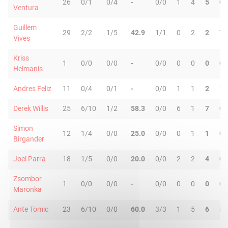
26
0/1
0/4
-
0/0
1
4
5
0
Ventura
Guillem
29
2/2
1/5
42.9
1/1
0
2
2
7
Vives
Kriss
1
0/0
0/0
-
0/0
0
0
0
0
Helmanis
Andres Feliz
11
0/4
0/1
-
0/0
1
1
2
1
Derek Willis
25
6/10
1/2
58.3
0/0
6
1
7
0
Simon
12
1/4
0/0
25.0
0/0
0
1
1
0
Birgander
Joel Parra
18
1/5
0/0
20.0
0/0
2
2
4
0
Zsombor
1
0/0
0/0
-
0/0
0
0
0
0
Maronka
Ante Tomic
23
6/10
0/0
60.0
3/3
1
5
6
5