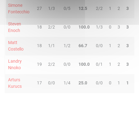
Simone
27
1/3
0/5
12.5
2/2
1
2
3
1
Fontecchio
Steven
18
2/2
0/0
100.0
1/3
0
3
3
0
Enoch
Matt
18
1/1
1/2
66.7
0/0
1
2
3
2
Costello
Landry
19
2/2
0/0
100.0
0/1
1
2
3
0
Nnoko
Arturs
17
0/0
1/4
25.0
0/0
0
1
1
0
Kurucs