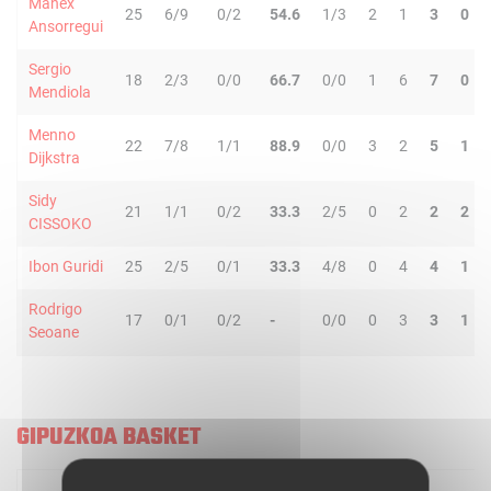
Manex
25
6/9
0/2
54.6
1/3
2
1
3
0
Ansorregui
Sergio
18
2/3
0/0
66.7
0/0
1
6
7
0
Mendiola
Menno
22
7/8
1/1
88.9
0/0
3
2
5
1
Dijkstra
Sidy
21
1/1
0/2
33.3
2/5
0
2
2
2
CISSOKO
Ibon Guridi
25
2/5
0/1
33.3
4/8
0
4
4
1
Rodrigo
17
0/1
0/2
-
0/0
0
3
3
1
Seoane
GIPUZKOA BASKET