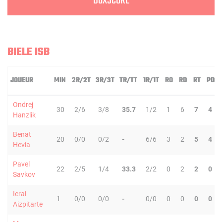
BOXSCORE
BIELE ISB
JOUEUR
MIN
2R/2T
3R/3T
TR/TT
1R/1T
RO
RD
RT
PD
Ondrej
30
2/6
3/8
35.7
1/2
1
6
7
4
Hanzlik
Benat
20
0/0
0/2
-
6/6
3
2
5
4
Hevia
Pavel
22
2/5
1/4
33.3
2/2
0
2
2
0
Savkov
Ierai
1
0/0
0/0
-
0/0
0
0
0
0
Aizpitarte