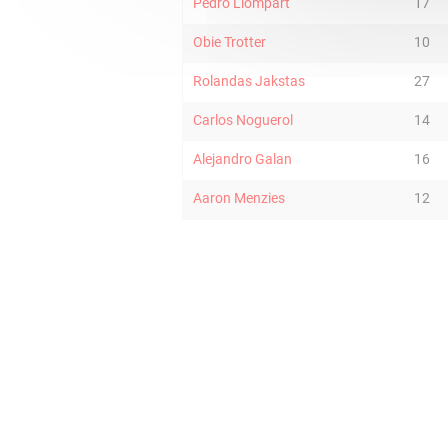
Pedro Llompart
17
Obie Trotter
10
Rolandas Jakstas
27
Carlos Noguerol
14
Alejandro Galan
16
Aaron Menzies
12