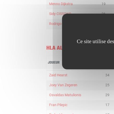
Menno Dijkstra
19
Sidy CISSOKO
26
Rodrigo Seoane
12
Ce site utilise d
HLA ALICANTE
JOUEUR
MIN
Zaid Hearst
34
Joey Van Zegeren
25
Osvaldas Matulionis
29
Fran Pilepic
17