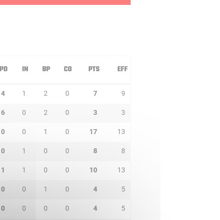
PD
IN
BP
CO
PTS
EFF
4
1
2
0
7
9
6
0
2
0
3
3
0
0
1
0
17
13
0
1
0
0
8
8
1
1
0
0
10
13
0
0
1
0
4
5
0
0
0
0
4
5