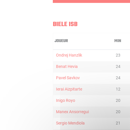
BIELE ISB
JOUEUR
MIN
Ondrej Hanzlik
23
Benat Hevia
24
Pavel Savkov
24
Ierai Aizpitarte
12
Inigo Royo
20
Manex Ansorregui
20
Sergio Mendiola
21