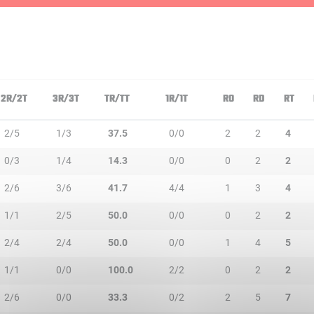
2R/2T
3R/3T
TR/TT
1R/1T
RO
RD
RT
2/5
1/3
37.5
0/0
2
2
4
0/3
1/4
14.3
0/0
0
2
2
2/6
3/6
41.7
4/4
1
3
4
1/1
2/5
50.0
0/0
0
2
2
2/4
2/4
50.0
0/0
1
4
5
1/1
0/0
100.0
2/2
0
2
2
2/6
0/0
33.3
0/2
2
5
7