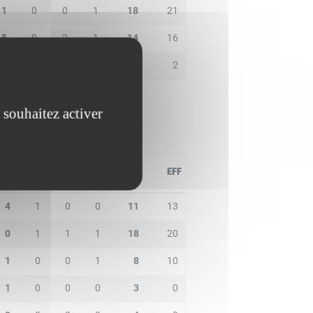
1
0
0
1
18
21
5
0
2
1
14
16
0
0
0
0
0
2
 souhaitez activer
PD
IN
BP
CO
PTS
EFF
4
1
0
0
11
13
0
1
1
1
18
20
1
0
0
1
8
10
1
0
0
0
3
0