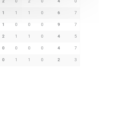
2
0
2
0
4
0
1
1
1
0
6
7
1
0
0
0
9
7
2
1
1
0
4
5
0
0
0
0
4
7
0
1
1
0
2
3