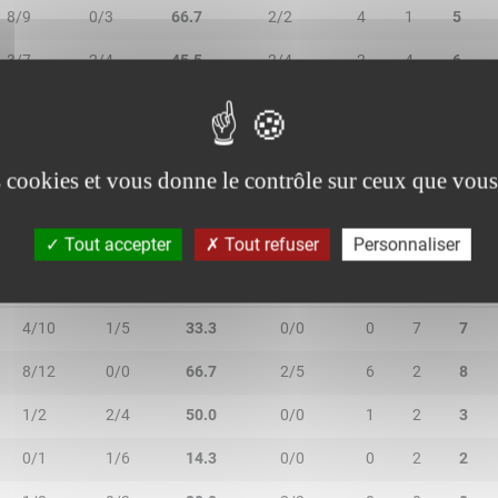
8/9
0/3
66.7
2/2
4
1
5
3/7
2/4
45.5
2/4
2
4
6
0/0
0/0
-
0/0
0
2
2
es cookies et vous donne le contrôle sur ceux que vous
Tout accepter
Tout refuser
Personnaliser
2R/2T
3R/3T
TR/TT
1R/1T
RO
RD
RT
4/10
1/5
33.3
0/0
0
7
7
8/12
0/0
66.7
2/5
6
2
8
1/2
2/4
50.0
0/0
1
2
3
0/1
1/6
14.3
0/0
0
2
2