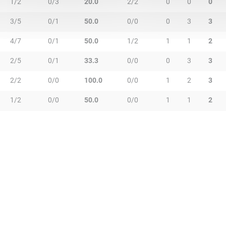
1/2
0/3
20.0
2/2
0
0
0
3/5
0/1
50.0
0/0
0
3
3
4/7
0/1
50.0
1/2
1
1
2
2/5
0/1
33.3
0/0
0
3
3
2/2
0/0
100.0
0/0
1
2
3
1/2
0/0
50.0
0/0
1
1
2