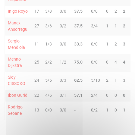
Inigo Royo
17
3/8
0/0
37.5
0/0
0
2
2
0
Manex
27
3/6
0/2
37.5
3/4
1
1
2
0
Ansorregui
Sergio
11
1/3
0/0
33.3
0/0
1
2
3
2
Mendiola
Menno
25
2/2
1/2
75.0
0/0
0
4
4
3
Dijkstra
Sidy
24
5/5
0/3
62.5
5/10
2
1
3
3
CISSOKO
Ibon Guridi
22
4/6
0/1
57.1
2/4
0
0
0
2
Rodrigo
13
0/0
0/0
-
0/2
1
0
1
1
Seoane