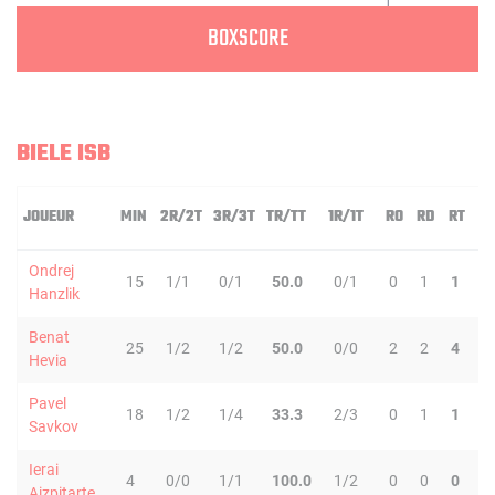
BOXSCORE
BIELE ISB
JOUEUR
MIN
2R/2T
3R/3T
TR/TT
1R/1T
RO
RD
RT
P
Ondrej
15
1/1
0/1
50.0
0/1
0
1
1
0
Hanzlik
Benat
25
1/2
1/2
50.0
0/0
2
2
4
2
Hevia
Pavel
18
1/2
1/4
33.3
2/3
0
1
1
1
Savkov
Ierai
4
0/0
1/1
100.0
1/2
0
0
0
0
Aizpitarte