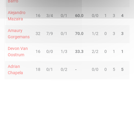
Barro
Alejandro
16
3/4
0/1
60.0
0/0
1
3
4
0
Mazaira
Amaury
32
7/9
0/1
70.0
1/2
0
3
3
0
Gorgemans
Devon Van
16
0/0
1/3
33.3
2/2
0
1
1
2
Oostrum
Adrian
18
0/1
0/2
-
0/0
0
5
5
3
Chapela