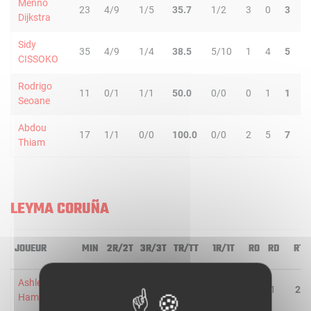
Menno
23
4/9
1/5
35.7
1/2
3
0
3
3
Dijkstra
Sidy
35
4/9
1/4
38.5
5/10
1
4
5
2
CISSOKO
Rodrigo
11
0/1
1/1
50.0
0/0
0
1
1
1
Seoane
Abdou
17
1/1
0/0
100.0
0/0
2
5
7
1
Thiam
LEYMA CORUÑA
JOUEUR
MIN
2R/2T
3R/3T
TR/TT
1R/1T
RO
RD
RT
Ashley
19
2/6
1/2
37.5
1/2
1
1
2
Hamilton