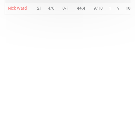
Nick Ward
21
4/8
0/1
44.4
9/10
1
9
10