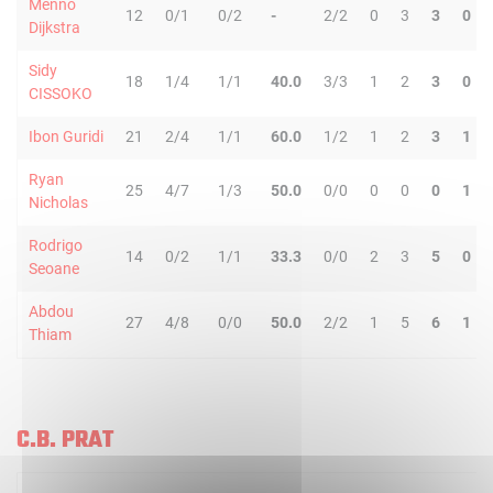
Menno
12
0/1
0/2
-
2/2
0
3
3
0
Dijkstra
Sidy
18
1/4
1/1
40.0
3/3
1
2
3
0
CISSOKO
Ibon Guridi
21
2/4
1/1
60.0
1/2
1
2
3
1
Ryan
25
4/7
1/3
50.0
0/0
0
0
0
1
Nicholas
Rodrigo
14
0/2
1/1
33.3
0/0
2
3
5
0
Seoane
Abdou
27
4/8
0/0
50.0
2/2
1
5
6
1
Thiam
C.B. PRAT