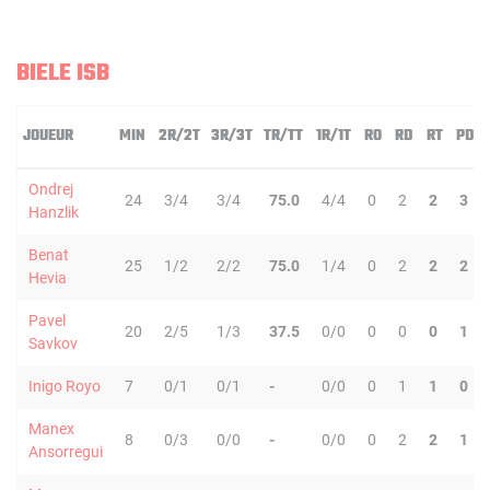
BIELE ISB
JOUEUR
MIN
2R/2T
3R/3T
TR/TT
1R/1T
RO
RD
RT
PD
Ondrej
24
3/4
3/4
75.0
4/4
0
2
2
3
Hanzlik
Benat
25
1/2
2/2
75.0
1/4
0
2
2
2
Hevia
Pavel
20
2/5
1/3
37.5
0/0
0
0
0
1
Savkov
Inigo Royo
7
0/1
0/1
-
0/0
0
1
1
0
Manex
8
0/3
0/0
-
0/0
0
2
2
1
Ansorregui