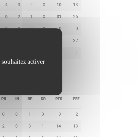
4
3
2
0
10
13
0
2
1
0
31
26
0
0
0
0
0
0
8
2
1
0
15
22
0
0
0
0
2
1
 souhaitez activer
PD
IN
BP
CO
PTS
EFF
0
0
1
0
3
2
2
0
3
1
14
13