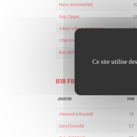
Nevo Sommerfeld
3
Ron Zipper
2
Adam Vilen Scherbakov
5
Ofek Gol
2
Ben Shlomo Maman
3
Ce site utilise d
U18 FRANCE
JOUEUR
MIN
Alexandre Bouzidi
10
Daryl Doualla
27