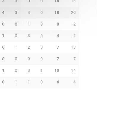
3
3
0
0
14
18
4
3
4
0
18
20
0
0
1
0
0
-2
1
0
3
0
4
-2
6
1
2
0
7
13
0
0
0
0
7
7
1
0
3
1
10
14
0
1
1
0
6
4