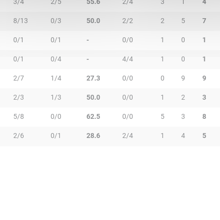
3/4
2/5
55.6
2/4
3
1
4
8/13
0/3
50.0
2/2
2
5
7
0/1
0/1
-
0/0
1
0
1
0/1
0/4
-
4/4
1
0
1
2/7
1/4
27.3
0/0
0
9
9
2/3
1/3
50.0
0/0
1
2
3
5/8
0/0
62.5
0/0
5
3
8
2/6
0/1
28.6
2/4
1
4
5