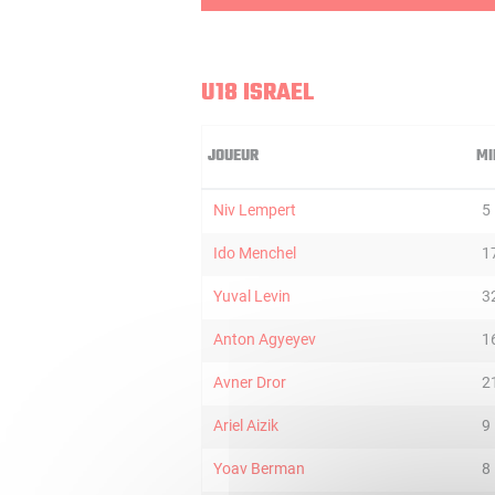
U18 ISRAEL
JOUEUR
MI
Niv Lempert
5
Ido Menchel
1
Yuval Levin
3
Anton Agyeyev
1
Avner Dror
2
Ariel Aizik
9
Yoav Berman
8