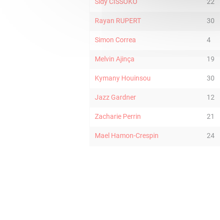
Sidy CISSOKO
22
Rayan RUPERT
30
Simon Correa
4
Melvin Ajinça
19
Kymany Houinsou
30
Jazz Gardner
12
Zacharie Perrin
21
Mael Hamon-Crespin
24