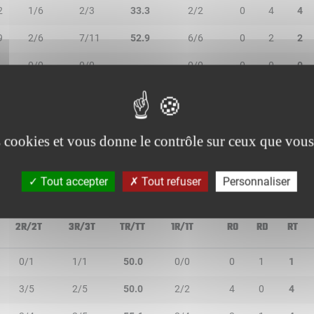
2
1/6
2/3
33.3
2/2
0
4
4
9
2/6
7/11
52.9
6/6
0
2
2
0/0
0/0
-
0/0
0
0
0
3
5/6
1/2
75.0
2/4
0
2
2
1/2
0/0
50.0
0/0
0
0
0
es cookies et vous donne le contrôle sur ceux que vous
Tout accepter
Tout refuser
Personnaliser
2R/2T
3R/3T
TR/TT
1R/1T
RO
RD
RT
0/1
1/1
50.0
0/0
0
1
1
3/5
2/5
50.0
2/2
4
0
4