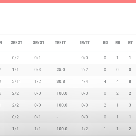
N
2R/2T
3R/3T
TR/TT
1R/1T
RO
RD
RT
0/2
0/1
-
0/0
0
1
1
7
1/1
0/3
25.0
2/2
0
0
0
2
3/11
1/2
30.8
4/4
4
4
8
6
2/2
0/0
100.0
0/0
0
2
2
1
2/2
0/0
100.0
0/0
2
1
3
0/2
0/1
-
0/0
0
1
1
1/1
1/1
100.0
1/2
1
1
2