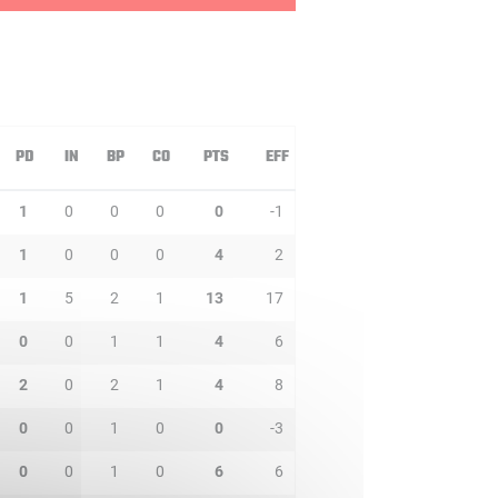
PD
IN
BP
CO
PTS
EFF
1
0
0
0
0
-1
1
0
0
0
4
2
1
5
2
1
13
17
0
0
1
1
4
6
2
0
2
1
4
8
0
0
1
0
0
-3
0
0
1
0
6
6