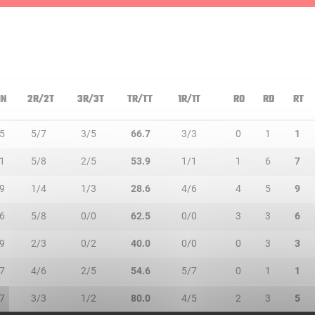
IN
2R/2T
3R/3T
TR/TT
1R/1T
RO
RD
RT
5
5/7
3/5
66.7
3/3
0
1
1
1
5/8
2/5
53.9
1/1
1
6
7
9
1/4
1/3
28.6
4/6
4
5
9
6
5/8
0/0
62.5
0/0
3
3
6
9
2/3
0/2
40.0
0/0
0
3
3
7
4/6
2/5
54.6
5/7
0
1
1
7
3/3
1/2
80.0
4/5
2
3
5