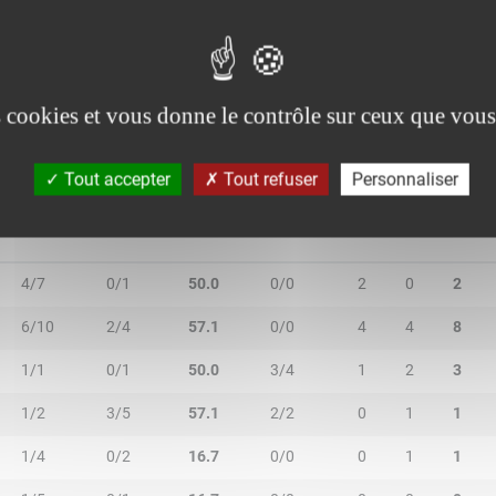
0/0
0/3
-
2/2
0
1
1
0/0
0/0
-
1/2
2
1
3
es cookies et vous donne le contrôle sur ceux que vous
Tout accepter
Tout refuser
Personnaliser
2R/2T
3R/3T
TR/TT
1R/1T
RO
RD
RT
4/7
0/1
50.0
0/0
2
0
2
6/10
2/4
57.1
0/0
4
4
8
1/1
0/1
50.0
3/4
1
2
3
1/2
3/5
57.1
2/2
0
1
1
1/4
0/2
16.7
0/0
0
1
1