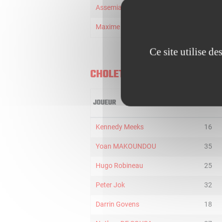
Assemian Moulare
8
Maxime Yomi Kemayou
8
Ce site utilise d
CHOLET BASKET
JOUEUR
MIN
Kennedy Meeks
16
Yoan MAKOUNDOU
35
Hugo Robineau
25
Peter Jok
32
Darrin Govens
18