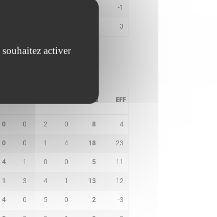
1
0
2
0
2
-1
0
0
1
1
1
3
 souhaitez activer
PD
IN
BP
CO
PTS
EFF
0
0
2
0
8
4
0
0
1
4
18
23
4
1
0
0
5
11
1
3
4
1
13
12
4
0
5
0
2
-3