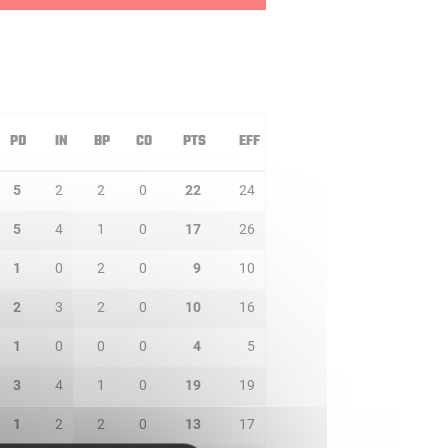
PD
IN
BP
CO
PTS
EFF
5
2
2
0
22
24
5
4
1
0
17
26
1
0
2
0
9
10
2
3
2
0
10
16
1
0
0
0
4
5
3
4
1
0
19
19
1
2
2
0
13
17