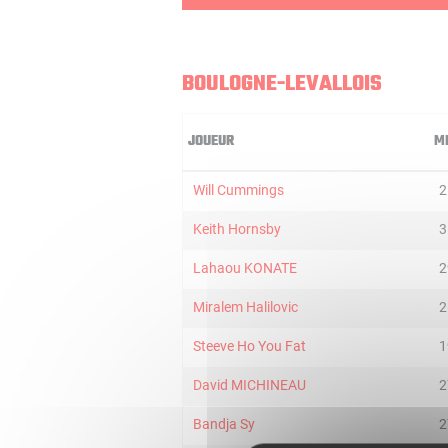
BOULOGNE-LEVALLOIS
JOUEUR
M
Will Cummings
2
Keith Hornsby
3
Lahaou KONATE
2
Miralem Halilovic
2
Steeve Ho You Fat
1
David MICHINEAU
2
Bandja Sy
2