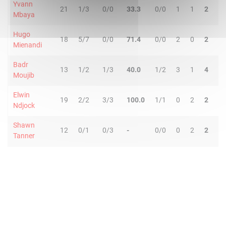
Yvann
21
1/3
0/0
33.3
0/0
1
1
2
1
Mbaya
Hugo
18
5/7
0/0
71.4
0/0
2
0
2
1
Mienandi
Badr
13
1/2
1/3
40.0
1/2
3
1
4
2
Moujib
Elwin
19
2/2
3/3
100.0
1/1
0
2
2
2
Ndjock
Shawn
12
0/1
0/3
-
0/0
0
2
2
1
Tanner