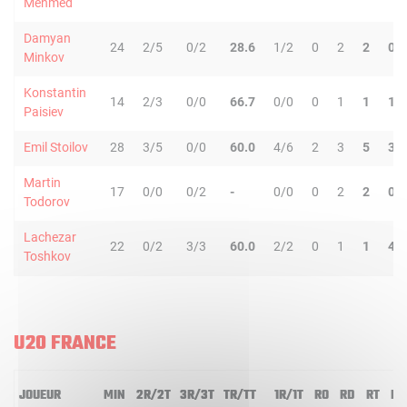
Mehmed
Damyan
24
2/5
0/2
28.6
1/2
0
2
2
0
Minkov
Konstantin
14
2/3
0/0
66.7
0/0
0
1
1
1
Paisiev
Emil Stoilov
28
3/5
0/0
60.0
4/6
2
3
5
3
Martin
17
0/0
0/2
-
0/0
0
2
2
0
Todorov
Lachezar
22
0/2
3/3
60.0
2/2
0
1
1
4
Toshkov
U20 FRANCE
JOUEUR
MIN
2R/2T
3R/3T
TR/TT
1R/1T
RO
RD
RT
PD