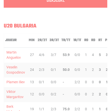
BOXSCORE
U20 BULGARIA
JOUEUR
MIN
2R/2T
3R/3T
TR/TT
1R/1T
RO
RD
RT
PD
Martin
27
4/6
3/7
53.9
0/0
1
4
5
3
Anguelov
Veselin
24
2/3
0/1
50.0
0/0
1
2
3
2
Gospodinov
Plamen Iliev
13
0/1
0/0
-
2/2
0
0
0
1
Viktor
12
0/0
0/2
-
0/0
0
2
2
0
Margaritov
Berk
19
1/1
2/3
75.0
2/2
0
1
1
0