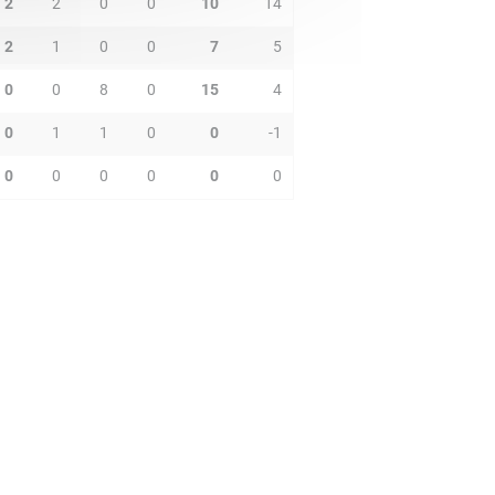
2
2
0
0
10
14
2
1
0
0
7
5
0
0
8
0
15
4
0
1
1
0
0
-1
0
0
0
0
0
0