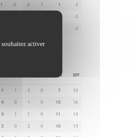
1
0
0
1
1
3
0
0
1
0
0
-2
0
0
0
0
0
0
 souhaitez activer
PD
IN
BP
CO
PTS
EFF
1
1
2
0
7
10
4
0
1
0
15
16
5
1
1
0
11
15
2
0
2
0
10
13