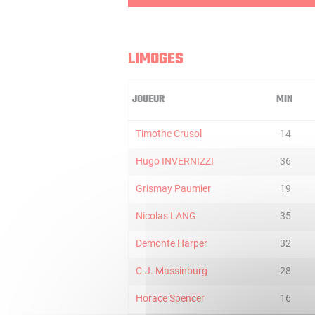
LIMOGES
JOUEUR
MIN
Timothe Crusol
14
Hugo INVERNIZZI
36
Grismay Paumier
19
Nicolas LANG
35
Demonte Harper
32
C.J. Massinburg
28
Horace Spencer
16