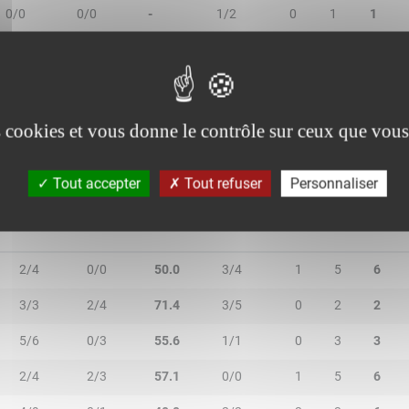
0/0
0/0
-
1/2
0
1
1
0/0
0/2
-
0/0
0
1
1
0/0
0/0
-
0/0
0
0
0
es cookies et vous donne le contrôle sur ceux que vous
Tout accepter
Tout refuser
Personnaliser
2R/2T
3R/3T
TR/TT
1R/1T
RO
RD
RT
2/4
0/0
50.0
3/4
1
5
6
3/3
2/4
71.4
3/5
0
2
2
5/6
0/3
55.6
1/1
0
3
3
2/4
2/3
57.1
0/0
1
5
6