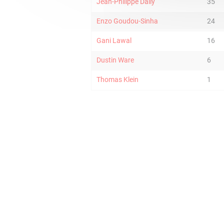
Jean-Philippe Dally
35
Enzo Goudou-Sinha
24
Gani Lawal
16
Dustin Ware
6
Thomas Klein
1