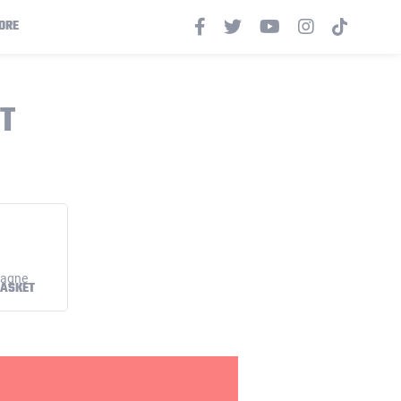
ORE
T
ASKET