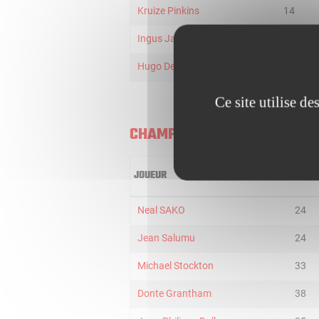
Kruize Pinkins
14
Ingus Jakovics
5
Hugo Desseignet
1
Ce site utilise d
CHAMPAGNE BASKET
JOUEUR
MIN
Neal SAKO
24
Jean Salumu
24
Michael Stockton
33
Donte Grantham
38