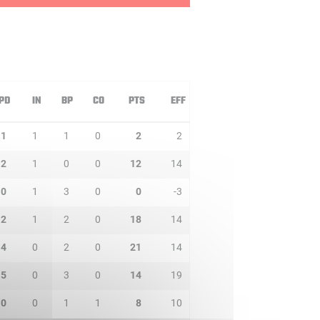
PD
IN
BP
CO
PTS
EFF
1
1
1
0
2
2
2
1
0
0
12
14
0
1
3
0
0
-3
2
1
2
0
18
14
4
0
2
0
21
14
5
0
3
0
14
19
0
0
1
1
8
10