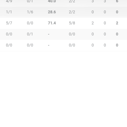
4/9
0/1
40.0
2/2
3
3
6
1/1
1/6
28.6
2/2
0
0
0
5/7
0/0
71.4
5/8
2
0
2
0/0
0/1
-
0/0
0
0
0
0/0
0/0
-
0/0
0
0
0