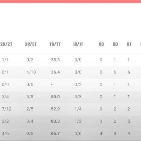
2R/2T
3R/3T
TR/TT
1R/1T
RO
RD
RT
1/1
0/2
33.3
0/0
0
1
1
0/1
4/10
36.4
0/0
0
6
6
0/0
0/0
-
0/2
0
1
1
3/4
3/8
50.0
3/3
0
1
1
7/12
2/5
52.9
1/4
0
2
2
2/2
3/4
83.3
1/2
3
2
5
4/6
0/0
66.7
0/0
4
0
4