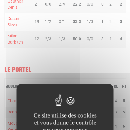
Gauthier
21
0/0
2/9
22.2
0/0
0
2
2
Denis
Dustin
19
1/2
0/1
33.3
1/3
1
2
3
Sleva
Milan
12
2/3
1/3
50.0
0/0
3
1
4
Barbitch
LE PORTEL
JOUEUR
MIN
2R/2T
3R/3T
TR/TT
1R/1T
RO
RD
RT
Charles Abouo
36
2/5
1/4
33.3
4/7
1
4
5
Benoit Mangin
33
3/3
1/1
100.0
1/1
2
3
5
Ce site utilise des cookies
et vous donne le contrôle
Mouphtaou
27
4/9
0/0
44.4
7/7
2
4
6
sur ceux que vous
Yarou