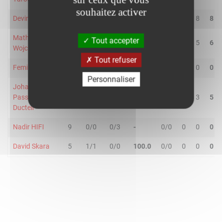
souhaitez activer
Devin Davis
25
2/7
5/7
50.0
0/0
0
8
8
Mathieu
Tout accepter
33
2/3
1/3
50.0
0/0
1
5
6
Wojciechowski
Tout refuser
Femi Olujobi
18
2/2
2/3
80.0
1/3
0
0
0
Personnaliser
Johan
Passave-
14
4/6
0/0
66.7
3/3
2
3
5
Ducteil
Nadir HIFI
9
0/0
0/3
-
0/0
0
0
0
David Skara
5
1/1
0/0
100.0
0/0
0
0
0