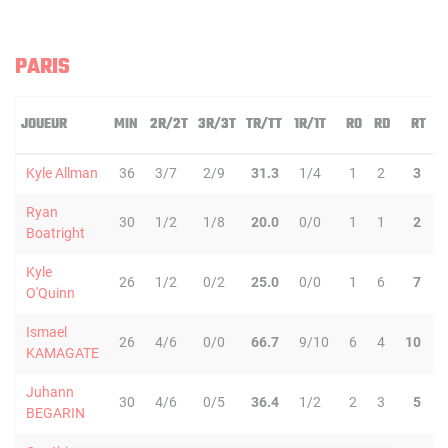
PARIS
JOUEUR
MIN
2R/2T
3R/3T
TR/TT
1R/1T
RO
RD
RT
P
Kyle Allman
36
3/7
2/9
31.3
1/4
1
2
3
Ryan
30
1/2
1/8
20.0
0/0
1
1
2
Boatright
Kyle
26
1/2
0/2
25.0
0/0
1
6
7
O'Quinn
Ismael
26
4/6
0/0
66.7
9/10
6
4
10
KAMAGATE
Juhann
30
4/6
0/5
36.4
1/2
2
3
5
BEGARIN