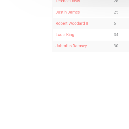
Terence Davis
28
Justin James
25
Robert Woodard II
6
Louis King
34
Jahmi'us Ramsey
30