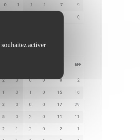
0
1
1
1
7
9
7
1
1
0
4
0
 souhaitez activer
PD
IN
BP
CO
PTS
EFF
2
0
0
0
0
2
1
0
1
0
15
16
3
0
0
0
17
29
5
0
2
0
11
11
2
1
2
0
2
1