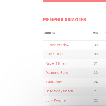
MEMPHIS GRIZZLIES
JOUEUR
MIN
Justise Winslow
38
Killian TILLIE
38
Xavier Tillman
31
Desmond Bane
20
Tyus Jones
24
De'Anthony Melton
21
John Konchar
22