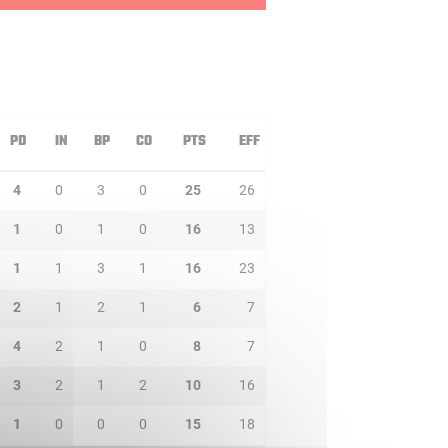
PD
IN
BP
CO
PTS
EFF
4
0
3
0
25
26
1
0
1
0
16
13
1
1
3
1
16
23
2
1
2
1
6
7
4
2
1
0
8
7
3
2
1
2
10
16
1
0
0
0
15
18