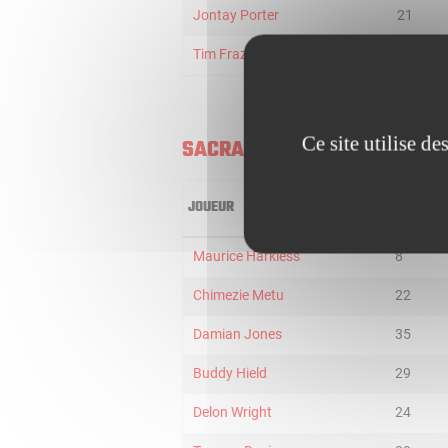
Jontay Porter
21
Tim Frazier
24
Ce site utilise d
SACRAMENTO KINGS
JOUEUR
MIN
Maurice Harkless
8
Chimezie Metu
22
Damian Jones
35
Buddy Hield
29
Delon Wright
24