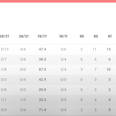
2R/2T
3R/3T
TR/TT
1R/1T
RO
RD
RT
5/13
4/6
47.4
3/6
2
11
13
2/7
3/6
38.5
3/4
0
6
6
7/8
0/0
87.5
2/4
3
7
10
3/3
0/4
42.9
0/0
0
3
3
2/8
0/2
20.0
4/4
0
2
2
1/1
1/5
33.3
5/5
0
4
4
3/3
2/4
71.4
3/4
2
3
5