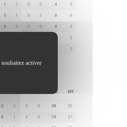
1
1
0
0
4
5
3
1
0
2
0
6
0
0
0
0
0
0
0
0
0
0
2
2
2
0
0
0
0
3
 souhaitez activer
PD
IN
BP
CO
PTS
EFF
2
2
0
0
28
25
6
1
2
0
19
27