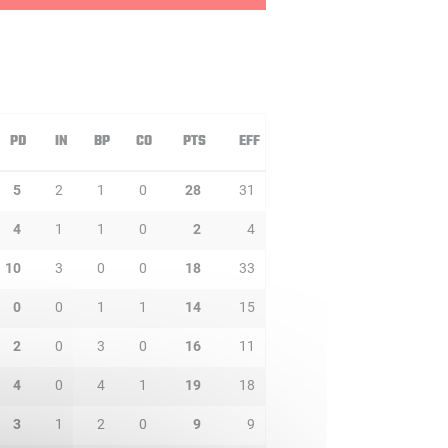
PD
IN
BP
CO
PTS
EFF
5
2
1
0
28
31
4
1
1
0
2
4
10
3
0
0
18
33
0
0
1
1
14
15
2
0
3
0
16
11
4
0
4
1
19
18
3
1
2
0
9
9