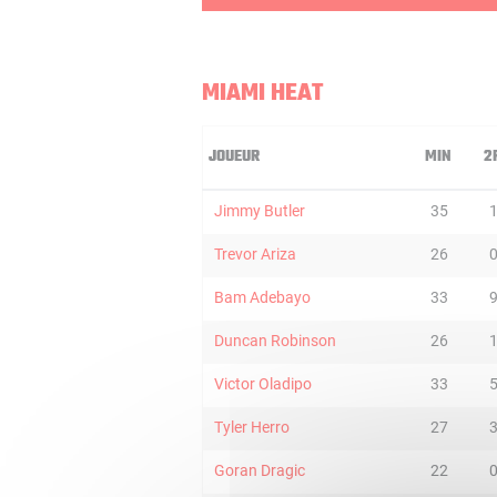
MIAMI HEAT
JOUEUR
MIN
2
Jimmy Butler
35
Trevor Ariza
26
Bam Adebayo
33
Duncan Robinson
26
Victor Oladipo
33
Tyler Herro
27
Goran Dragic
22