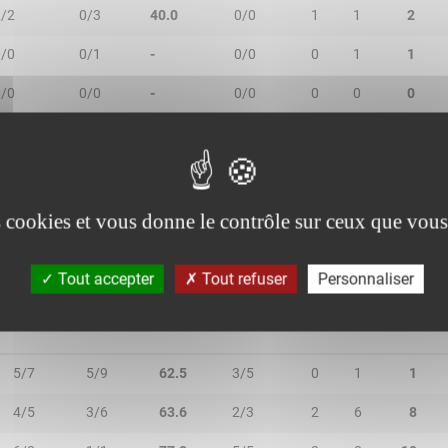
2/2
0/3
40.0
0/0
1
1
2
0/0
0/1
-
0/0
0
1
1
0/0
0/0
-
0/0
0
0
0
1/1
0/0
100.0
0/0
0
0
0
0/0
0/0
-
0/0
0
1
1
es cookies et vous donne le contrôle sur ceux que vous
Tout accepter
Tout refuser
Personnaliser
2R/2T
3R/3T
TR/TT
1R/1T
RO
RD
RT
5/7
5/9
62.5
3/5
0
1
1
4/5
3/6
63.6
2/3
2
6
8