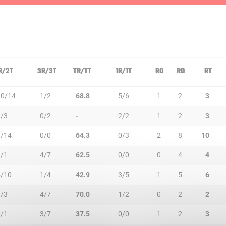
R/2T
3R/3T
TR/TT
1R/1T
RO
RD
RT
10/14
1/2
68.8
5/6
1
2
3
0/3
0/2
-
2/2
1
2
3
9/14
0/0
64.3
0/3
2
8
10
1/1
4/7
62.5
0/0
0
4
4
5/10
1/4
42.9
3/5
1
5
6
3/3
4/7
70.0
1/2
0
2
2
0/1
3/7
37.5
0/0
1
2
3