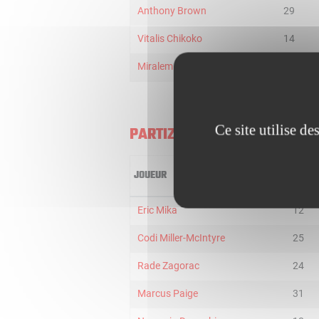
Anthony Brown
29
Vitalis Chikoko
14
Miralem Halilovic
21
Ce site utilise d
PARTIZAN BELGRADE
JOUEUR
MIN
Eric Mika
12
Codi Miller-McIntyre
25
Rade Zagorac
24
Marcus Paige
31