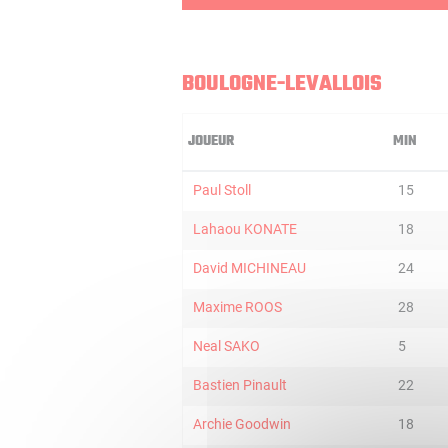
BOULOGNE-LEVALLOIS
JOUEUR
MIN
Paul Stoll
15
Lahaou KONATE
18
David MICHINEAU
24
Maxime ROOS
28
Neal SAKO
5
Bastien Pinault
22
Archie Goodwin
18