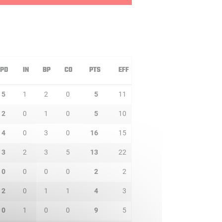
PD
IN
BP
CO
PTS
EFF
5
1
2
0
5
11
2
0
1
0
5
10
4
0
3
0
16
15
3
2
3
5
13
22
0
0
0
0
2
2
2
0
1
1
4
3
0
1
0
0
9
5