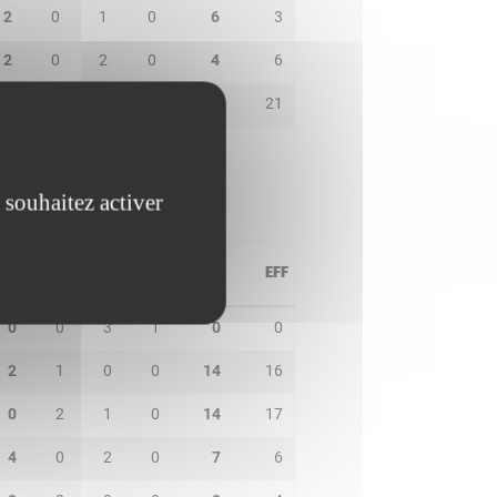
2
0
1
0
6
3
2
0
2
0
4
6
3
1
0
2
15
21
 souhaitez activer
PD
IN
BP
CO
PTS
EFF
0
0
3
1
0
0
2
1
0
0
14
16
0
2
1
0
14
17
4
0
2
0
7
6