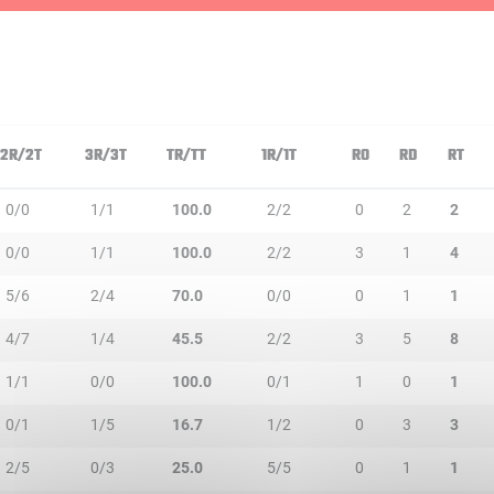
2R/2T
3R/3T
TR/TT
1R/1T
RO
RD
RT
0/0
1/1
100.0
2/2
0
2
2
0/0
1/1
100.0
2/2
3
1
4
5/6
2/4
70.0
0/0
0
1
1
4/7
1/4
45.5
2/2
3
5
8
1/1
0/0
100.0
0/1
1
0
1
0/1
1/5
16.7
1/2
0
3
3
2/5
0/3
25.0
5/5
0
1
1