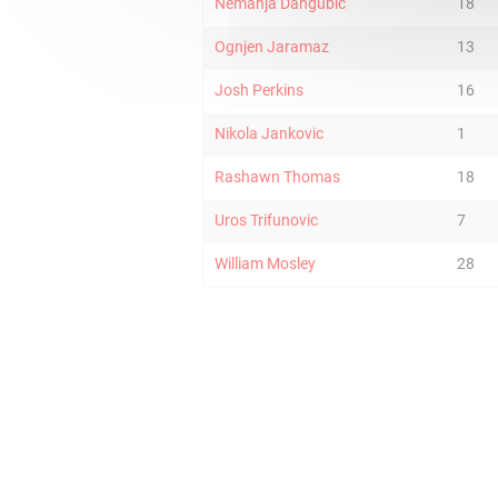
Nemanja Dangubic
18
Ognjen Jaramaz
13
Josh Perkins
16
Nikola Jankovic
1
Rashawn Thomas
18
Uros Trifunovic
7
William Mosley
28