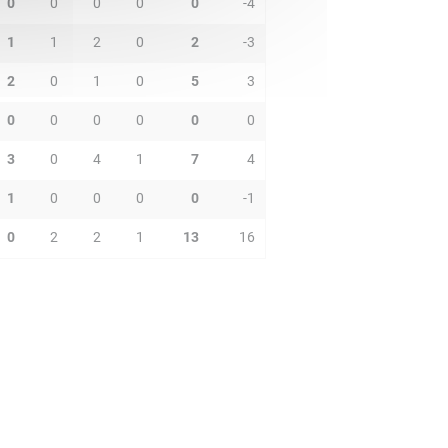
0
0
0
0
0
-4
1
1
2
0
2
-3
2
0
1
0
5
3
0
0
0
0
0
0
3
0
4
1
7
4
1
0
0
0
0
-1
0
2
2
1
13
16