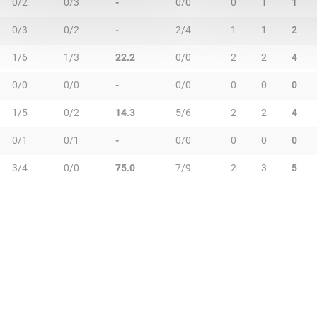
0/2
0/3
-
0/0
0
1
1
0/3
0/2
-
2/4
1
1
2
1/6
1/3
22.2
0/0
2
2
4
0/0
0/0
-
0/0
0
0
0
1/5
0/2
14.3
5/6
2
2
4
0/1
0/1
-
0/0
0
0
0
3/4
0/0
75.0
7/9
2
3
5