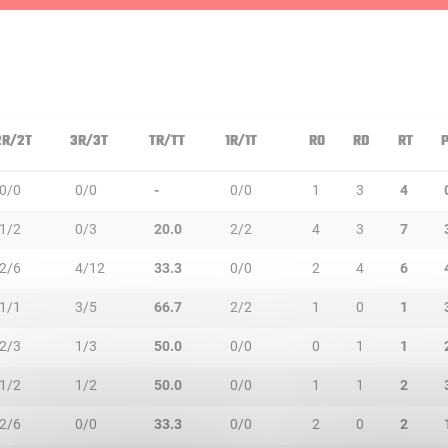
2R/2T
3R/3T
TR/TT
1R/1T
RO
RD
RT
0/0
0/0
-
0/0
1
3
4
1/2
0/3
20.0
2/2
4
3
7
2/6
4/12
33.3
0/0
2
4
6
1/1
3/5
66.7
2/2
1
0
1
2/3
1/3
50.0
0/0
0
1
1
1/2
1/2
50.0
0/0
1
1
2
2/6
0/0
33.3
0/0
2
0
2