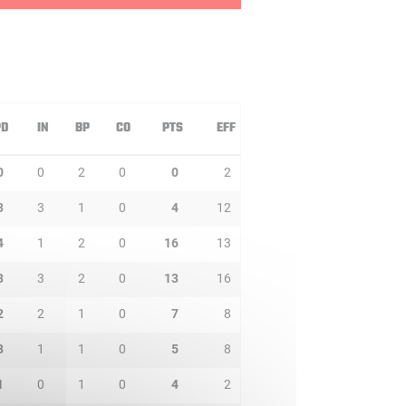
PD
IN
BP
CO
PTS
EFF
0
0
2
0
0
2
3
3
1
0
4
12
4
1
2
0
16
13
3
3
2
0
13
16
2
2
1
0
7
8
3
1
1
0
5
8
1
0
1
0
4
2