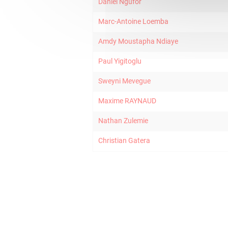
Daniel Ngufor
Marc-Antoine Loemba
Amdy Moustapha Ndiaye
Paul Yigitoglu
Sweyni Mevegue
Maxime RAYNAUD
Nathan Zulemie
Christian Gatera