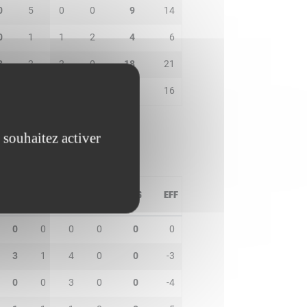
0
5
0
0
9
14
0
1
1
2
4
6
3
2
2
0
18
21
3
4
1
0
9
16
 souhaitez activer
PD
IN
BP
CO
PTS
EFF
0
0
0
0
0
0
3
1
4
0
0
-3
0
0
3
0
0
-4