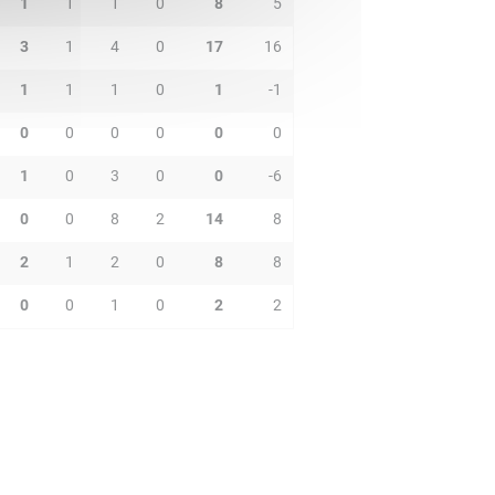
1
1
1
0
8
5
3
1
4
0
17
16
1
1
1
0
1
-1
0
0
0
0
0
0
1
0
3
0
0
-6
0
0
8
2
14
8
2
1
2
0
8
8
0
0
1
0
2
2