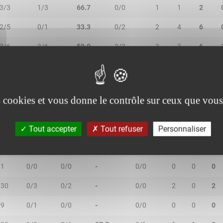
3/3
1/3
66.7
0/0
1
1
2
2/5
0/1
33.3
0/2
2
4
6
3/6
3/6
50.0
3/3
3
3
6
4/5
0/1
66.7
1/1
2
1
3
es cookies et vous donne le contrôle sur ceux que vous
Tout accepter
Tout refuser
Personnaliser
MIN
2R/2T
3R/3T
TR/TT
1R/1T
RO
RD
RT
1
0/0
0/0
-
0/0
0
0
0
30
0/3
0/2
-
0/0
2
0
2
9
0/1
0/0
-
0/0
0
0
0