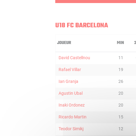
U18 FC BARCELONA
JOUEUR
MIN
David Castellnou
11
Rafael Villar
19
Ian Granja
26
Agustin Ubal
20
Inaki Ordonez
20
Ricardo Martin
15
Teodor Simikj
12