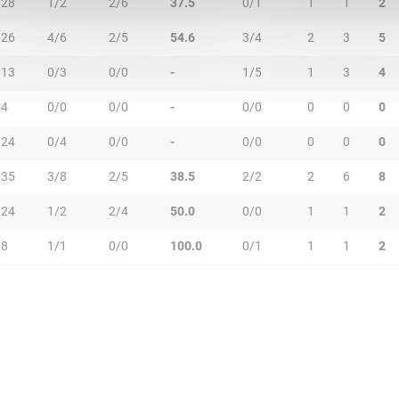
28
1/2
2/6
37.5
0/1
1
1
2
26
4/6
2/5
54.6
3/4
2
3
5
13
0/3
0/0
-
1/5
1
3
4
4
0/0
0/0
-
0/0
0
0
0
24
0/4
0/0
-
0/0
0
0
0
35
3/8
2/5
38.5
2/2
2
6
8
24
1/2
2/4
50.0
0/0
1
1
2
8
1/1
0/0
100.0
0/1
1
1
2