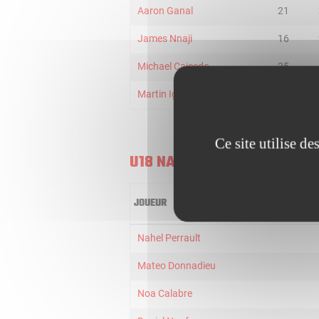
Aaron Ganal
21
James Nnaji
16
Michael Caicedo
25
Martin Iglesias
16
Ce site utilise d
U18 NANTERRE 92
JOUEUR
Nahel Perrault
Mateo Donnadieu
Noa Calabre