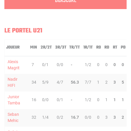
BOXSCORE
LE PORTEL U21
JOUEUR
MIN
2R/2T
3R/3T
TR/TT
1R/1T
RO
RD
RT
PD
Alexis
7
0/1
0/0
-
1/2
0
0
0
0
Magrit
Nadir
34
5/9
4/7
56.3
7/7
1
2
3
5
HIFI
Junior
16
0/0
0/1
-
1/2
0
1
1
1
Tamba
Seban
32
1/4
0/2
16.7
0/0
0
3
3
2
Mehic