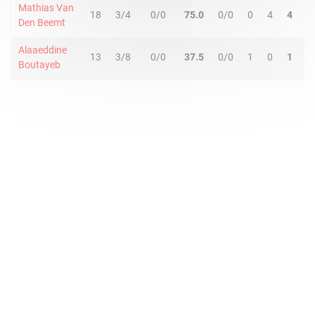
Mathias Van
18
3/4
0/0
75.0
0/0
0
4
4
0
Den Beemt
Alaaeddine
13
3/8
0/0
37.5
0/0
1
0
1
0
Boutayeb