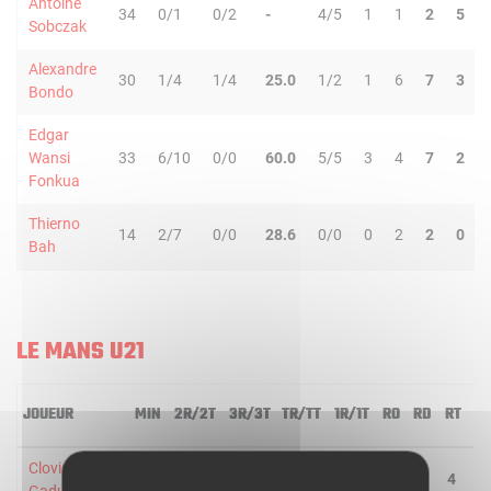
Antoine
34
0/1
0/2
-
4/5
1
1
2
5
Sobczak
Alexandre
30
1/4
1/4
25.0
1/2
1
6
7
3
Bondo
Edgar
Wansi
33
6/10
0/0
60.0
5/5
3
4
7
2
Fonkua
Thierno
14
2/7
0/0
28.6
0/0
0
2
2
0
Bah
LE MANS U21
JOUEUR
MIN
2R/2T
3R/3T
TR/TT
1R/1T
RO
RD
RT
P
Clovis
10
0/1
0/1
-
0/0
1
3
4
1