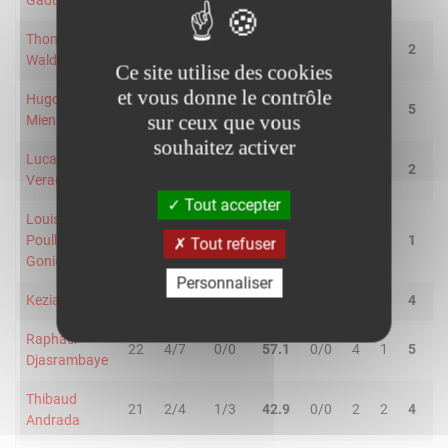
Gaduel
Thomas
11
0/0
0/2
-
0/0
0
2
2
2
Waldron
Ce site utilise des cookies
et vous donne le contrôle
Hugo
37
7/11
0/1
58.3
4/4
1
4
5
1
sur ceux que vous
Mienandi
souhaitez activer
Lucas
32
0/2
4/8
40.0
0/0
0
2
2
1
Veraghe
Tout accepter
Louis
Poullouaec-
9
0/1
0/1
-
0/0
0
1
1
2
Tout refuser
Gonidec
Personnaliser
Kezia Heulin
27
0/2
2/4
33.3
2/3
1
3
4
8
Raphael
22
4/7
0/0
57.1
0/0
4
1
5
0
Djasrambaye
Thibaud
21
2/4
1/3
42.9
0/0
2
2
4
5
Andrada