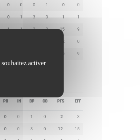
0
0
0
1
0
0
0
1
3
0
1
-1
1
1
2
0
15
9
0
1
2
0
2
0
0
0
1
2
5
9
 souhaitez activer
PD
IN
BP
CO
PTS
EFF
0
0
1
0
2
3
0
0
3
0
12
15