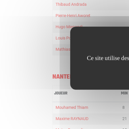
Thibaud Andrada
Pierre-Henri Aworet
Hugo Mienandi
Louis Poullouaec-Gonidec
Mathias Van Den Beemt
Ce site utilise d
NANTERRE U21
JOUEUR
MIN
Mouhamed Thiam
8
Maxime RAYNAUD
21