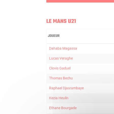
LE MANS U21
JOUEUR
Dahaba Magassa
Lucas Veraghe
Clovis Gaduel
Thomas Bechu
Raphael Djasrambaye
Kezia Heulin
Ethane Bourgade