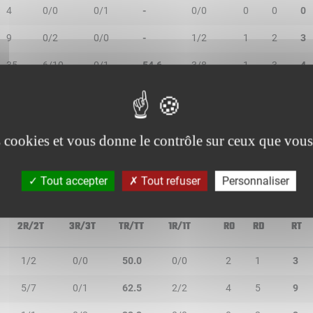
4
0/0
0/1
-
0/0
0
0
0
9
0/2
0/0
-
1/2
1
2
3
35
6/10
0/1
54.6
3/8
1
3
4
14
1/2
0/1
33.3
0/0
0
1
1
20
2/3
0/0
66.7
1/1
2
2
4
es cookies et vous donne le contrôle sur ceux que vous
Tout accepter
Tout refuser
Personnaliser
2R/2T
3R/3T
TR/TT
1R/1T
RO
RD
RT
1/2
0/0
50.0
0/0
2
1
3
5/7
0/1
62.5
2/2
4
5
9