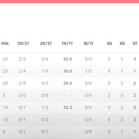
MIN
2R/2T
3R/3T
TR/TT
1R/1T
RO
RD
RT
23
2/2
2/6
50.0
0/0
0
3
3
23
2/4
1/6
30.0
1/2
0
1
1
28
2/5
0/2
28.6
0/0
0
2
2
3
0/0
0/0
-
0/0
2
0
2
14
0/1
1/2
33.3
0/0
0
2
2
15
0/1
0/2
-
0/0
0
2
2
6
0/1
0/1
-
0/0
0
1
1