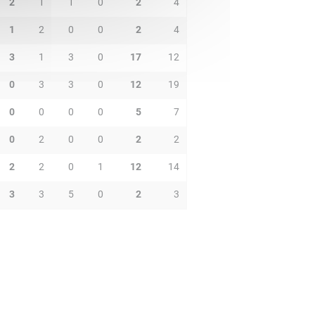
2
1
1
0
2
4
1
2
0
0
2
4
3
1
3
0
17
12
0
3
3
0
12
19
0
0
0
0
5
7
0
2
0
0
2
2
2
2
0
1
12
14
3
3
5
0
2
3