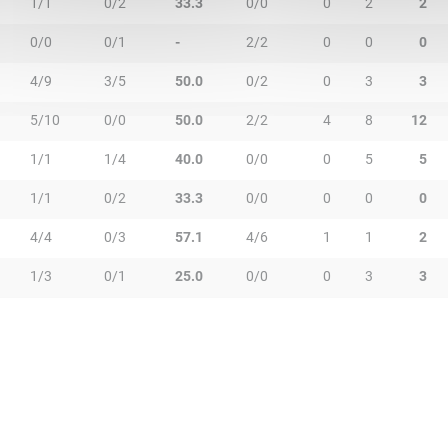
1/1
0/2
33.3
0/0
0
2
2
0/0
0/1
-
2/2
0
0
0
4/9
3/5
50.0
0/2
0
3
3
5/10
0/0
50.0
2/2
4
8
12
1/1
1/4
40.0
0/0
0
5
5
1/1
0/2
33.3
0/0
0
0
0
4/4
0/3
57.1
4/6
1
1
2
1/3
0/1
25.0
0/0
0
3
3