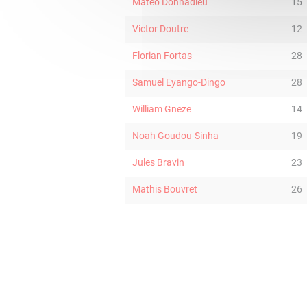
Mateo Donnadieu
15
Victor Doutre
12
Florian Fortas
28
Samuel Eyango-Dingo
28
William Gneze
14
Noah Goudou-Sinha
19
Jules Bravin
23
Mathis Bouvret
26