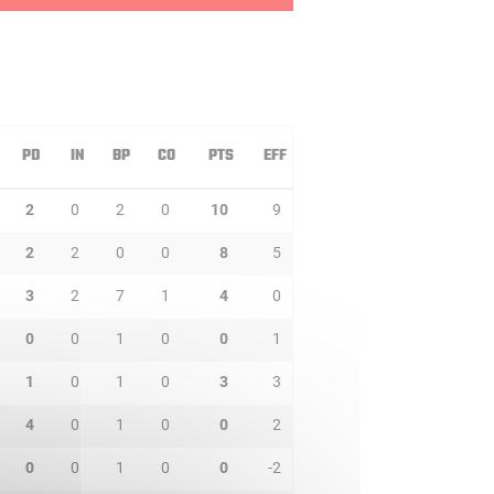
PD
IN
BP
CO
PTS
EFF
2
0
2
0
10
9
2
2
0
0
8
5
3
2
7
1
4
0
0
0
1
0
0
1
1
0
1
0
3
3
4
0
1
0
0
2
0
0
1
0
0
-2