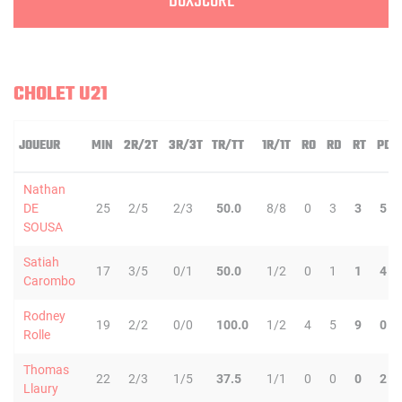
BOXSCORE
CHOLET U21
JOUEUR
MIN
2R/2T
3R/3T
TR/TT
1R/1T
RO
RD
RT
PD
Nathan
DE
25
2/5
2/3
50.0
8/8
0
3
3
5
SOUSA
Satiah
17
3/5
0/1
50.0
1/2
0
1
1
4
Carombo
Rodney
19
2/2
0/0
100.0
1/2
4
5
9
0
Rolle
Thomas
22
2/3
1/5
37.5
1/1
0
0
0
2
Llaury