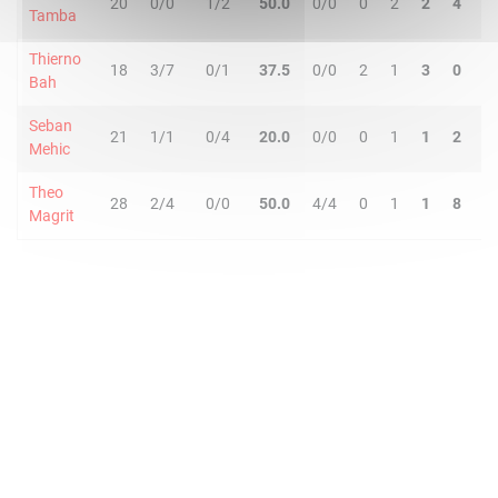
20
0/0
1/2
50.0
0/0
0
2
2
4
1
Tamba
Thierno
18
3/7
0/1
37.5
0/0
2
1
3
0
0
Bah
Seban
21
1/1
0/4
20.0
0/0
0
1
1
2
1
Mehic
Theo
28
2/4
0/0
50.0
4/4
0
1
1
8
1
Magrit