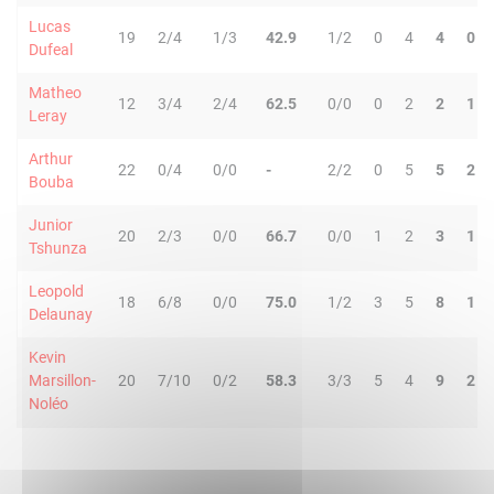
Lucas
19
2/4
1/3
42.9
1/2
0
4
4
0
Dufeal
Matheo
12
3/4
2/4
62.5
0/0
0
2
2
1
Leray
Arthur
22
0/4
0/0
-
2/2
0
5
5
2
Bouba
Junior
20
2/3
0/0
66.7
0/0
1
2
3
1
Tshunza
Leopold
18
6/8
0/0
75.0
1/2
3
5
8
1
Delaunay
Kevin
Marsillon-
20
7/10
0/2
58.3
3/3
5
4
9
2
Noléo