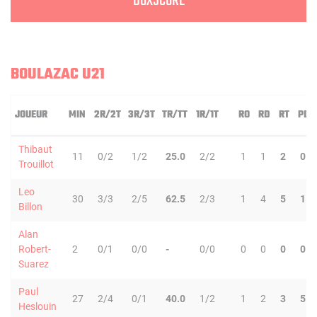
BOXSCORE
BOULAZAC U21
JOUEUR
MIN
2R/2T
3R/3T
TR/TT
1R/1T
RO
RD
RT
PD
Thibaut
11
0/2
1/2
25.0
2/2
1
1
2
0
Trouillot
Leo
30
3/3
2/5
62.5
2/3
1
4
5
1
Billon
Alan
Robert-
2
0/1
0/0
-
0/0
0
0
0
0
Suarez
Paul
27
2/4
0/1
40.0
1/2
1
2
3
5
Heslouin