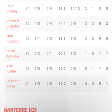
Paul
34
7/8
0/4
58.3
10/13
2
1
3
5
Billong
Valentin
15
4/5
0/4
44.4
0/0
3
2
5
2
Jospitre
Noa
22
1/1
0/2
33.3
3/5
3
6
9
0
Kouacou
Saian
12
2/3
0/1
50.0
1/2
1
0
1
1
Aricique
Tine
23
3/5
1/3
50.0
0/0
0
1
1
0
Kotnik
Babacar
24
3/5
0/0
60.0
0/0
0
5
5
1
Mbye
NANTERRE U21