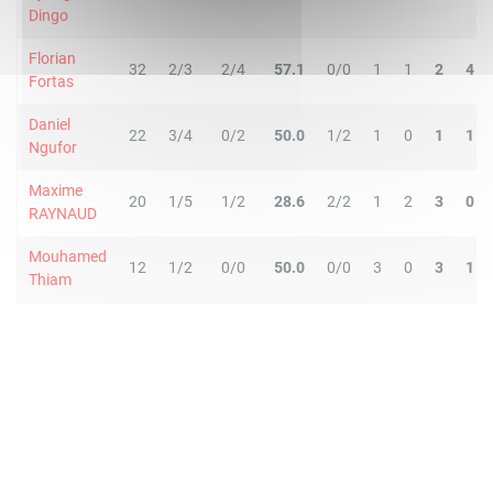
Dingo
Florian
32
2/3
2/4
57.1
0/0
1
1
2
4
Fortas
Daniel
22
3/4
0/2
50.0
1/2
1
0
1
1
Ngufor
Maxime
20
1/5
1/2
28.6
2/2
1
2
3
0
RAYNAUD
Mouhamed
12
1/2
0/0
50.0
0/0
3
0
3
1
Thiam