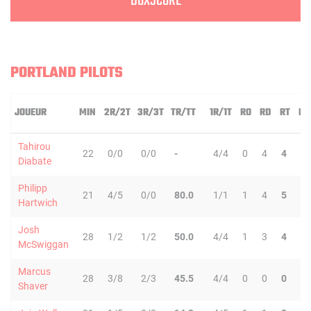
BOXSCORE
PORTLAND PILOTS
JOUEUR
MIN
2R/2T
3R/3T
TR/TT
1R/1T
RO
RD
RT
PD
Tahirou
22
0/0
0/0
-
4/4
0
4
4
0
Diabate
Philipp
21
4/5
0/0
80.0
1/1
1
4
5
0
Hartwich
Josh
28
1/2
1/2
50.0
4/4
1
3
4
0
McSwiggan
Marcus
28
3/8
2/3
45.5
4/4
0
0
0
2
Shaver