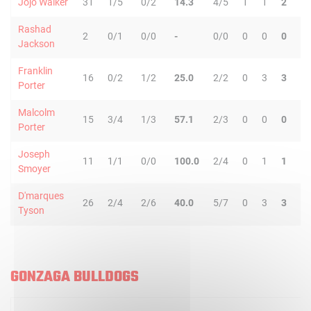
Jojo Walker
31
1/5
0/2
14.3
4/5
1
1
2
5
Rashad
2
0/1
0/0
-
0/0
0
0
0
0
Jackson
Franklin
16
0/2
1/2
25.0
2/2
0
3
3
0
Porter
Malcolm
15
3/4
1/3
57.1
2/3
0
0
0
0
Porter
Joseph
11
1/1
0/0
100.0
2/4
0
1
1
1
Smoyer
D'marques
26
2/4
2/6
40.0
5/7
0
3
3
1
Tyson
GONZAGA BULLDOGS