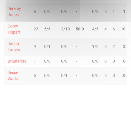
Jeremy
6
0/0
0/0
-
0/2
0
1
1
Jones
Corey
23
5/6
3/10
50.0
4/5
4
6
10
Kispert
Jacob
9
0/1
0/0
-
1/2
0
2
2
Larsen
Brian Pete
1
0/0
0/0
-
0/0
0
0
0
Jesse
6
0/0
0/1
-
0/0
0
0
0
Wade