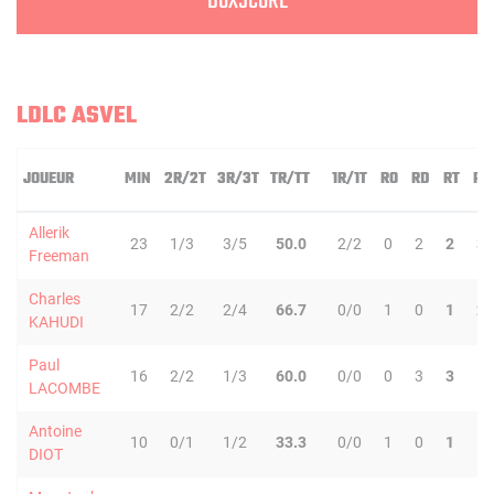
BOXSCORE
LDLC ASVEL
JOUEUR
MIN
2R/2T
3R/3T
TR/TT
1R/1T
RO
RD
RT
PD
Allerik
23
1/3
3/5
50.0
2/2
0
2
2
3
Freeman
Charles
17
2/2
2/4
66.7
0/0
1
0
1
2
KAHUDI
Paul
16
2/2
1/3
60.0
0/0
0
3
3
1
LACOMBE
Antoine
10
0/1
1/2
33.3
0/0
1
0
1
1
DIOT