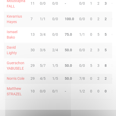
Moustapha
11
0/0
0/0
-
0/0
1
2
3
0
FALL
Kevarrius
7
1/1
0/0
100.0
0/0
0
2
2
0
Hayes
Ismael
13
3/4
0/0
75.0
1/1
0
5
5
0
Bako
David
30
3/6
2/4
50.0
0/0
2
3
5
1
Lighty
Guerschon
29
5/7
1/5
50.0
0/0
5
3
8
2
YABUSELE
Norris Cole
29
4/5
1/5
50.0
7/8
0
2
2
4
Matthew
10
0/0
0/1
-
1/2
0
0
0
2
STRAZEL