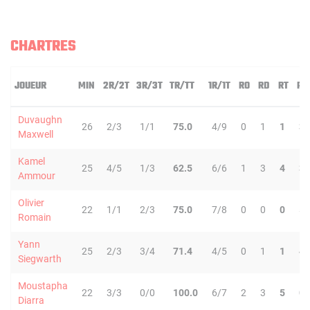
CHARTRES
JOUEUR
MIN
2R/2T
3R/3T
TR/TT
1R/1T
RO
RD
RT
PD
Duvaughn
26
2/3
1/1
75.0
4/9
0
1
1
3
Maxwell
Kamel
25
4/5
1/3
62.5
6/6
1
3
4
3
Ammour
Olivier
22
1/1
2/3
75.0
7/8
0
0
0
5
Romain
Yann
25
2/3
3/4
71.4
4/5
0
1
1
4
Siegwarth
Moustapha
22
3/3
0/0
100.0
6/7
2
3
5
0
Diarra