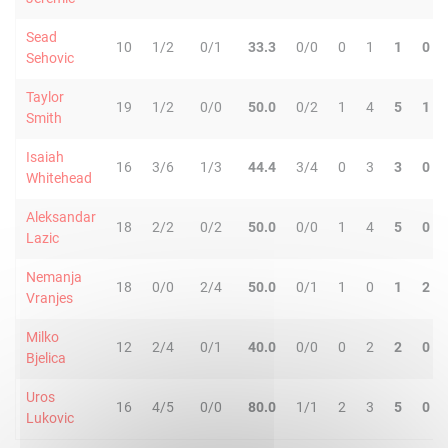
Sead
10
1/2
0/1
33.3
0/0
0
1
1
0
Sehovic
Taylor
19
1/2
0/0
50.0
0/2
1
4
5
1
Smith
Isaiah
16
3/6
1/3
44.4
3/4
0
3
3
0
Whitehead
Aleksandar
18
2/2
0/2
50.0
0/0
1
4
5
0
Lazic
Nemanja
18
0/0
2/4
50.0
0/1
1
0
1
2
Vranjes
Milko
12
2/4
0/1
40.0
0/0
0
2
2
0
Bjelica
Uros
16
4/5
0/0
80.0
1/1
2
3
5
0
Lukovic