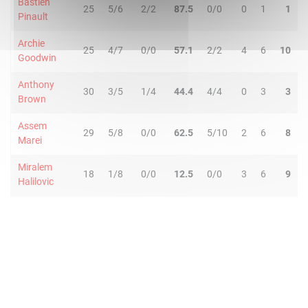
Bastien
25
5/6
2/2
87.5
0/0
0
1
1
Pinault
Archie
25
4/7
0/0
57.1
2/2
4
6
10
Goodwin
Anthony
30
3/5
1/4
44.4
4/4
0
3
3
Brown
Assem
29
5/8
0/0
62.5
5/10
2
6
8
Marei
Miralem
18
1/8
0/0
12.5
0/0
3
6
9
Halilovic