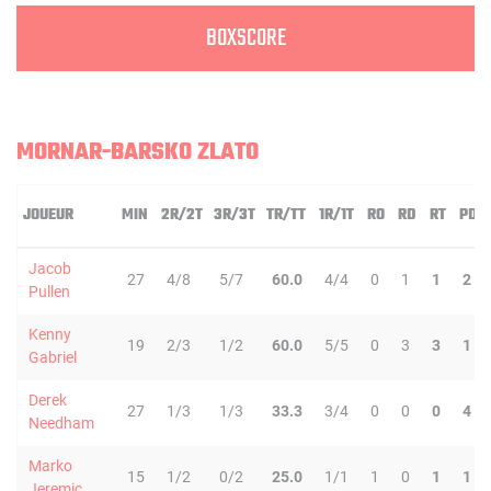
BOXSCORE
MORNAR-BARSKO ZLATO
JOUEUR
MIN
2R/2T
3R/3T
TR/TT
1R/1T
RO
RD
RT
PD
Jacob
27
4/8
5/7
60.0
4/4
0
1
1
2
Pullen
Kenny
19
2/3
1/2
60.0
5/5
0
3
3
1
Gabriel
Derek
27
1/3
1/3
33.3
3/4
0
0
0
4
Needham
Marko
15
1/2
0/2
25.0
1/1
1
0
1
1
Jeremic