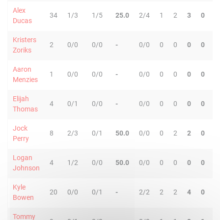
Alex
34
1/3
1/5
25.0
2/4
1
2
3
0
1
Ducas
Kristers
2
0/0
0/0
-
0/0
0
0
0
0
1
Zoriks
Aaron
1
0/0
0/0
-
0/0
0
0
0
0
0
Menzies
Elijah
4
0/1
0/0
-
0/0
0
0
0
0
0
Thomas
Jock
8
2/3
0/1
50.0
0/0
0
2
2
0
0
Perry
Logan
4
1/2
0/0
50.0
0/0
0
0
0
0
0
Johnson
Kyle
20
0/0
0/1
-
2/2
2
2
4
0
0
Bowen
Tommy