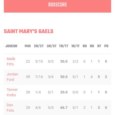
BOXSCORE
SAINT MARY'S GAELS
JOUEUR
MIN
2R/2T
3R/3T
TR/TT
1R/1T
RO
RD
RT
PD
I
Malik
22
5/10
0/0
50.0
2/2
0
1
1
0
0
Fitts
Jordan
39
7/14
3/6
50.0
0/1
1
4
5
2
2
Ford
Tanner
28
1/4
0/1
20.0
0/0
0
1
1
0
2
Krebs
Dan
29
4/6
0/0
66.7
0/1
2
1
3
0
0
Fotu