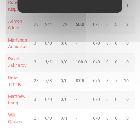
Corey
24
2/3
2/4
57.1
0/0
0
1
1
2
Kispert
Admon
29
2/4
1/2
50.0
0/1
0
3
3
5
Gilder
Martynas
3
0/0
0/0
-
0/0
0
0
0
0
Arlauskas
Pavel
3
1/1
0/0
100.0
0/0
0
0
0
0
Zakharov
Drew
23
7/8
0/0
87.5
6/6
3
7
10
1
Timme
Matthew
3
0/0
0/0
-
0/0
0
0
0
0
Lang
Will
2
0/0
0/1
-
0/0
0
0
0
0
Graves