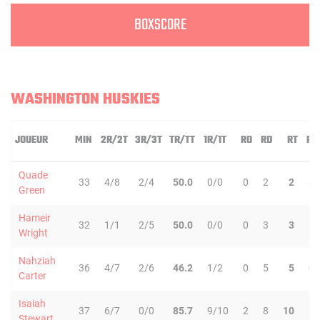
BOXSCORE
WASHINGTON HUSKIES
JOUEUR
MIN
2R/2T
3R/3T
TR/TT
1R/1T
RO
RD
RT
PD
Quade
33
4/8
2/4
50.0
0/0
0
2
2
8
Green
Hameir
32
1/1
2/5
50.0
0/0
0
3
3
1
Wright
Nahziah
36
4/7
2/6
46.2
1/2
0
5
5
0
Carter
Isaiah
37
6/7
0/0
85.7
9/10
2
8
10
1
Stewart