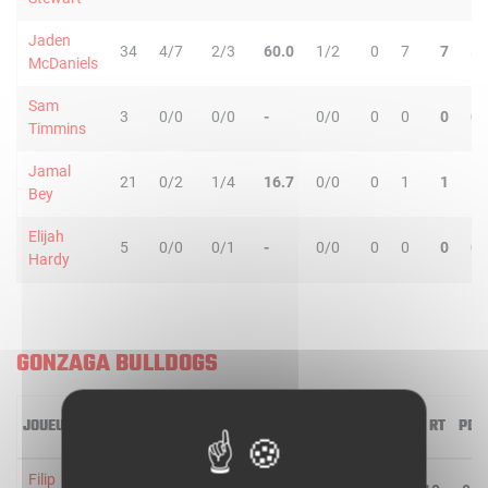
Jaden
34
4/7
2/3
60.0
1/2
0
7
7
5
McDaniels
Sam
3
0/0
0/0
-
0/0
0
0
0
0
Timmins
Jamal
21
0/2
1/4
16.7
0/0
0
1
1
1
Bey
Elijah
5
0/0
0/1
-
0/0
0
0
0
0
Hardy
GONZAGA BULLDOGS
JOUEUR
MIN
2R/2T
3R/3T
TR/TT
1R/1T
RO
RD
RT
PD
Filip