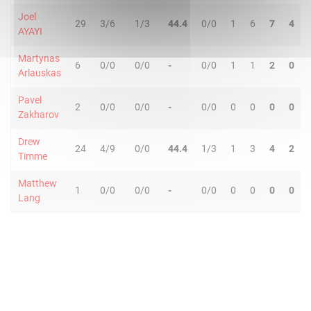
Joel
29
3/6
1/3
44.4
0/0
1
6
7
4
AYAYI
Martynas
6
0/0
0/0
-
0/0
1
1
2
0
Arlauskas
Pavel
2
0/0
0/0
-
0/0
0
0
0
0
Zakharov
Drew
24
4/9
0/0
44.4
1/3
1
3
4
2
Timme
Matthew
1
0/0
0/0
-
0/0
0
0
0
0
Lang