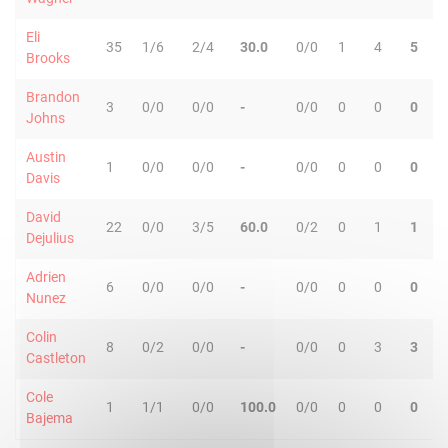
Eli
35
1/6
2/4
30.0
0/0
1
4
5
Brooks
Brandon
3
0/0
0/0
-
0/0
0
0
0
Johns
Austin
1
0/0
0/0
-
0/0
0
0
0
Davis
David
22
0/0
3/5
60.0
0/2
0
1
1
Dejulius
Adrien
6
0/0
0/0
-
0/0
0
0
0
Nunez
Colin
8
0/2
0/0
-
0/0
0
3
3
Castleton
Cole
1
1/1
0/0
100.0
0/0
0
0
0
Bajema