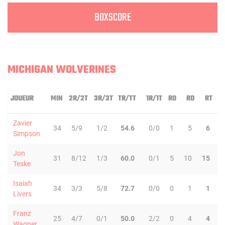
BOXSCORE
MICHIGAN WOLVERINES
JOUEUR
MIN
2R/2T
3R/3T
TR/TT
1R/1T
RO
RD
RT
Zavier
34
5/9
1/2
54.6
0/0
1
5
6
1
Simpson
Jon
31
8/12
1/3
60.0
0/1
5
10
15
Teske
Isaiah
34
3/3
5/8
72.7
0/0
0
1
1
Livers
Franz
25
4/7
0/1
50.0
2/2
0
4
4
Wagner