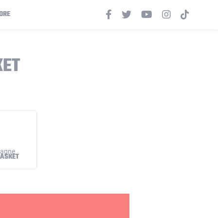
ORE
KET
ASKET