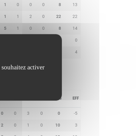
1
0
0
0
8
13
1
1
2
0
22
22
5
1
0
0
8
14
1
0
2
0
2
0
0
0
0
0
4
4
 souhaitez activer
PD
IN
BP
CO
PTS
EFF
0
0
3
0
0
-5
2
0
1
0
10
3