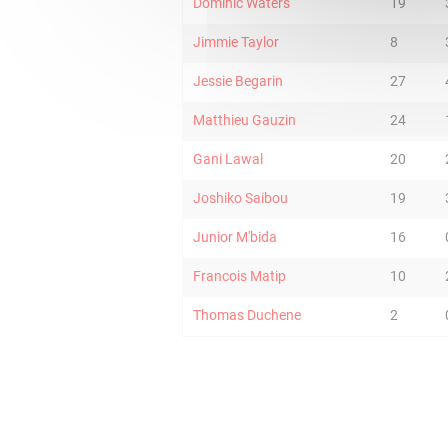
Dominic Waters
19
Jimmie Taylor
8
Jessie Begarin
27
Matthieu Gauzin
24
Gani Lawal
20
Joshiko Saibou
19
Junior M'bida
16
Francois Matip
10
Thomas Duchene
2