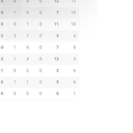
5
0
4
0
12
13
0
1
0
0
7
10
0
0
1
0
11
10
2
2
1
0
5
4
0
1
4
0
7
8
2
1
4
0
12
5
1
0
2
0
2
6
0
1
1
0
5
6
0
0
0
0
0
1