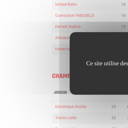
Ismael Bako
16
Guerschon YABUSELE
16
Derrick Walton
15
Antoine DIOT
7
Kevarrius Hayes
1
Ce site utilise d
CHAMPAGNE BASKET
JOUEUR
MIN
2
Dominique Archie
23
Travis Leslie
32