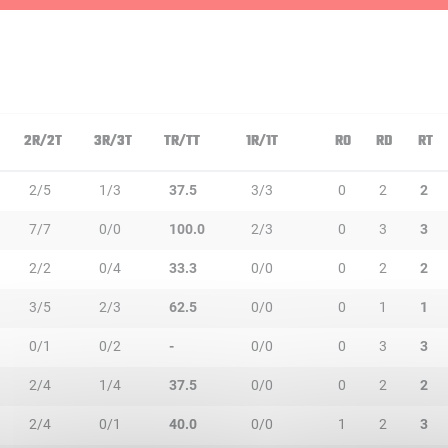
2R/2T
3R/3T
TR/TT
1R/1T
RO
RD
RT
2/5
1/3
37.5
3/3
0
2
2
7/7
0/0
100.0
2/3
0
3
3
2/2
0/4
33.3
0/0
0
2
2
3/5
2/3
62.5
0/0
0
1
1
0/1
0/2
-
0/0
0
3
3
2/4
1/4
37.5
0/0
0
2
2
2/4
0/1
40.0
0/0
1
2
3