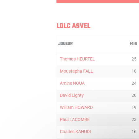
LDLC ASVEL
JOUEUR
MIN
Thomas HEURTEL
25
Moustapha FALL
18
Amine NOUA
24
David Lighty
20
William HOWARD
19
Paul LACOMBE
23
Charles KAHUDI
16