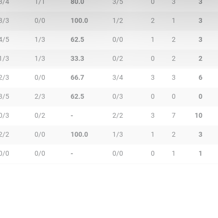
3/4
1/1
80.0
3/5
0
3
3
3/3
0/0
100.0
1/2
2
1
3
4/5
1/3
62.5
0/0
1
2
3
1/3
1/3
33.3
0/2
0
2
2
2/3
0/0
66.7
3/4
3
3
6
3/5
2/3
62.5
0/3
0
0
0
0/3
0/2
-
2/2
3
7
10
2/2
0/0
100.0
1/3
1
2
3
0/0
0/0
-
0/0
0
1
1