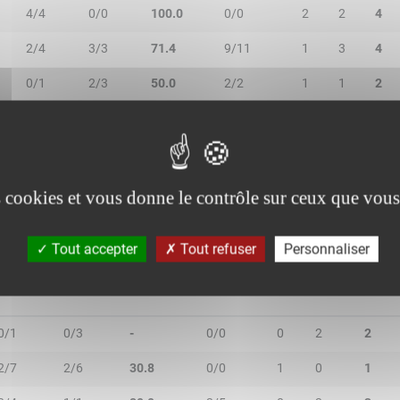
4/4
0/0
100.0
0/0
2
2
4
2/4
3/3
71.4
9/11
1
3
4
0/1
2/3
50.0
2/2
1
1
2
1/1
0/1
50.0
0/0
0
0
0
1/1
0/0
100.0
2/2
0
0
0
es cookies et vous donne le contrôle sur ceux que vous
Tout accepter
Tout refuser
Personnaliser
R/2T
3R/3T
TR/TT
1R/1T
RO
RD
RT
0/1
0/3
-
0/0
0
2
2
2/7
2/6
30.8
0/0
1
0
1