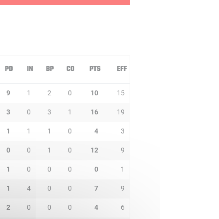
PD
IN
BP
CO
PTS
EFF
9
1
2
0
10
15
3
0
3
1
16
19
1
1
1
0
4
3
0
0
1
0
12
9
1
0
0
0
0
1
1
4
0
0
7
9
2
0
0
0
4
6