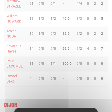
Matthew
21
0/0
0/1
-
4/4
0
2
2
4
STRAZEL
William
18
1/3
1/2
40.0
3/3
0
5
5
1
HOWARD
Amine
15
1/5
0/3
12.5
2/2
0
2
2
0
NOUA
Kevarrius
14
5/8
0/0
62.5
2/2
4
3
7
0
Hayes
Paul
11
0/0
1/1
100.0
0/0
0
0
0
3
LACOMBE
Ismael
4
0/0
0/0
-
0/0
0
0
0
0
Bako
DIJON