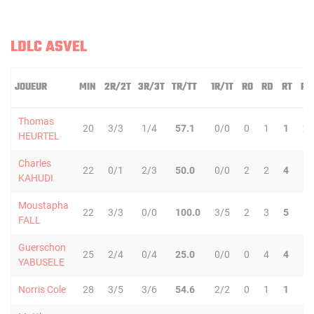
LDLC ASVEL
JOUEUR
MIN
2R/2T
3R/3T
TR/TT
1R/1T
RO
RD
RT
PD
Thomas
20
3/3
1/4
57.1
0/0
0
1
1
2
HEURTEL
Charles
22
0/1
2/3
50.0
0/0
2
2
4
1
KAHUDI
Moustapha
22
3/3
0/0
100.0
3/5
2
3
5
1
FALL
Guerschon
25
2/4
0/4
25.0
0/0
0
4
4
1
YABUSELE
Norris Cole
28
3/5
3/6
54.6
2/2
0
1
1
1