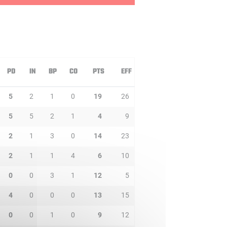
PD
IN
BP
CO
PTS
EFF
5
2
1
0
19
26
5
5
2
1
4
9
2
1
3
0
14
23
2
1
1
4
6
10
0
0
3
1
12
5
4
0
0
0
13
15
0
0
1
0
9
12