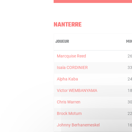
NANTERRE
JOUEUR
MI
Marcquise Reed
2
Isaïa CORDINIER
3
Alpha Kaba
2
Victor WEMBANYAMA
1
Chris Warren
3
Brock Motum
2
Johnny Berhanemeskel
1