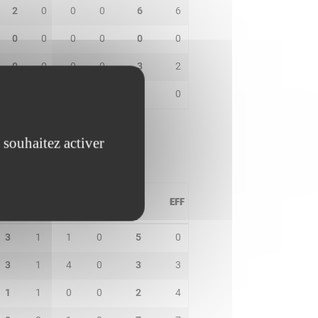
2
0
0
0
6
6
0
0
0
0
0
0
0
0
0
0
3
2
0
0
0
0
0
0
 souhaitez activer
PD
IN
BP
CO
PTS
EFF
3
1
1
0
5
0
3
1
4
0
3
3
1
1
0
0
2
4