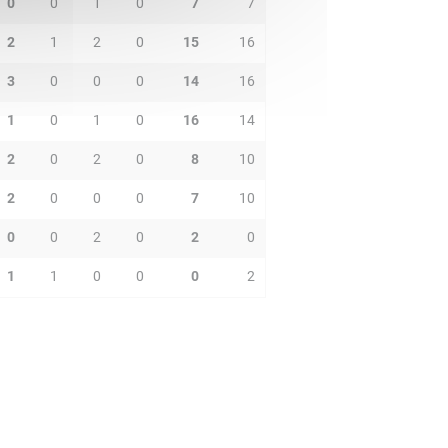
0
0
1
0
7
7
2
1
2
0
15
16
3
0
0
0
14
16
1
0
1
0
16
14
2
0
2
0
8
10
2
0
0
0
7
10
0
0
2
0
2
0
1
1
0
0
0
2