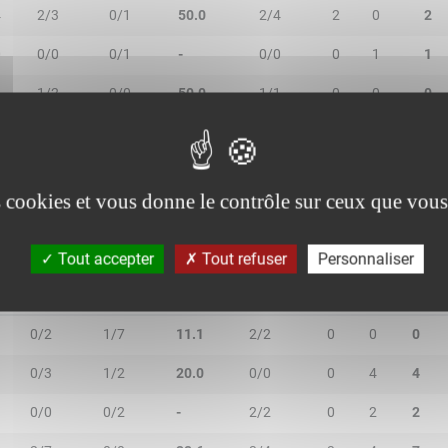
4
2/3
0/1
50.0
2/4
2
0
2
0
0/0
0/1
-
0/0
0
1
1
1/2
0/0
50.0
1/1
0
0
0
0/0
0/0
-
0/0
0
0
0
es cookies et vous donne le contrôle sur ceux que vous
Tout accepter
Tout refuser
Personnaliser
2R/2T
3R/3T
TR/TT
1R/1T
RO
RD
RT
0/2
1/7
11.1
2/2
0
0
0
0/3
1/2
20.0
0/0
0
4
4
0/0
0/2
-
2/2
0
2
2