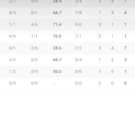
2/7
0/0
28.6
3/4
3
4
7
4/5
0/1
66.7
7/9
1
3
4
1/1
4/6
71.4
0/0
0
1
1
6/9
1/1
70.0
1/1
0
1
1
0/1
2/6
28.6
2/2
3
4
7
2/3
0/0
66.7
3/4
1
2
3
1/2
0/0
50.0
0/0
1
0
1
0/0
0/0
-
0/0
0
0
0