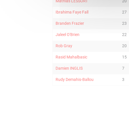
Mathias LESSORT
20
Ibrahima Faye Fall
27
Branden Frazier
23
Jaleel O'Brien
22
Rob Gray
20
Rasid Mahalbasic
15
Damien INGLIS
7
Rudy Demahis-Ballou
3