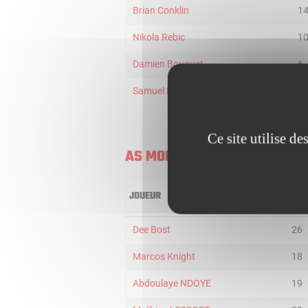
Brian Conklin
1
Nikola Rebic
1
Damien Bouquet
6
Samuel Eyango-Dingo
1
Ce site utilise d
AS MONACO
JOUEUR
MIN
Dee Bost
26
Marcos Knight
18
Abdoulaye NDOYE
19