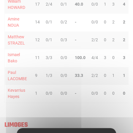
William
17
2/4
0/1
40.0
0/0
1
3
4
HOWARD
Amine
14
0/1
0/2
-
0/0
0
2
2
NOUA
Matthew
12
0/1
0/3
-
2/2
0
2
2
STRAZEL
Ismael
11
3/3
0/0
100.0
4/4
3
0
3
Bako
Paul
9
1/3
0/0
33.3
2/2
0
1
1
LACOMBE
Kevarrius
1
0/0
0/0
-
0/0
0
0
0
Hayes
LIMOGES