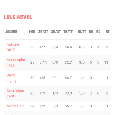
LDLC ASVEL
JOUEUR
MIN
2R/2T
3R/3T
TR/TT
1R/1T
RO
RD
RT
P
Antoine
28
4/7
2/4
54.6
0/0
3
3
6
DIOT
Moustapha
28
8/11
0/0
72.7
3/5
6
5
11
FALL
David
30
4/5
0/1
66.7
1/1
0
1
1
Lighty
Guerschon
26
1/3
1/3
33.3
5/6
2
6
8
YABUSELE
Norris Cole
24
1/3
3/3
66.7
1/1
0
1
1