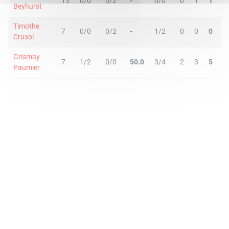
13
0/0
0/2
-
0/0
0
1
1
1
Beyhurst
Timothe
7
0/0
0/2
-
1/2
0
0
0
0
Crusol
Grismay
7
1/2
0/0
50.0
3/4
2
3
5
0
Paumier