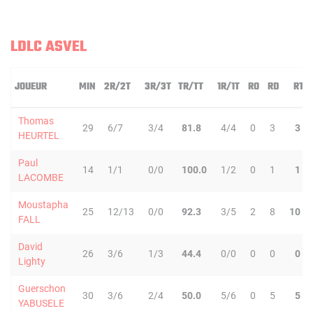
LDLC ASVEL
JOUEUR
MIN
2R/2T
3R/3T
TR/TT
1R/1T
RO
RD
RT
Thomas
29
6/7
3/4
81.8
4/4
0
3
3
HEURTEL
Paul
14
1/1
0/0
100.0
1/2
0
1
1
LACOMBE
Moustapha
25
12/13
0/0
92.3
3/5
2
8
10
FALL
David
26
3/6
1/3
44.4
0/0
0
0
0
Lighty
Guerschon
30
3/6
2/4
50.0
5/6
0
5
5
YABUSELE