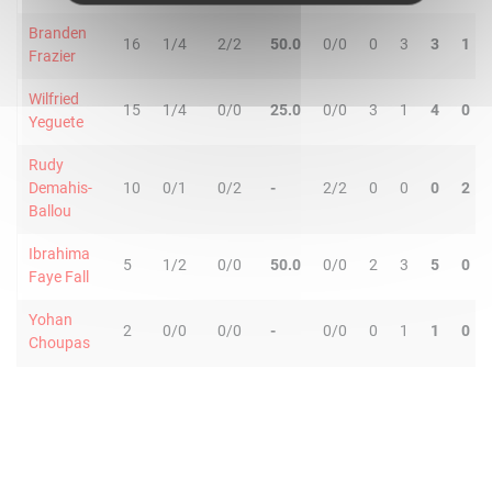
Branden
16
1/4
2/2
50.0
0/0
0
3
3
1
Frazier
Wilfried
15
1/4
0/0
25.0
0/0
3
1
4
0
Yeguete
Rudy
Demahis-
10
0/1
0/2
-
2/2
0
0
0
2
Ballou
Ibrahima
5
1/2
0/0
50.0
0/0
2
3
5
0
Faye Fall
Yohan
2
0/0
0/0
-
0/0
0
1
1
0
Choupas