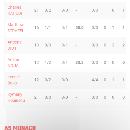
Charles
21
0/2
0/0
-
3/3
1
0
1
KAHUDI
Matthew
16
1/1
0/1
50.0
0/0
0
1
1
STRAZEL
Antoine
13
0/0
0/1
-
0/0
0
2
2
DIOT
Amine
12
1/2
0/1
33.3
0/0
0
0
0
NOUA
Ismael
12
0/2
0/0
-
4/4
0
1
1
Bako
Kymany
2
0/0
0/0
-
0/0
0
0
0
Houinsou
AS MONACO