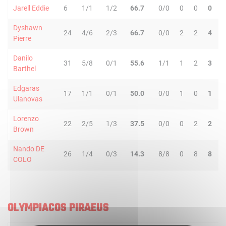
Jarell Eddie
6
1/1
1/2
66.7
0/0
0
0
0
0
Dyshawn
24
4/6
2/3
66.7
0/0
2
2
4
3
Pierre
Danilo
31
5/8
0/1
55.6
1/1
1
2
3
2
Barthel
Edgaras
17
1/1
0/1
50.0
0/0
1
0
1
4
Ulanovas
Lorenzo
22
2/5
1/3
37.5
0/0
0
2
2
1
Brown
Nando DE
26
1/4
0/3
14.3
8/8
0
8
8
5
COLO
OLYMPIACOS PIRAEUS