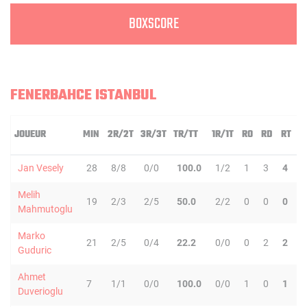
BOXSCORE
FENERBAHCE ISTANBUL
JOUEUR
MIN
2R/2T
3R/3T
TR/TT
1R/1T
RO
RD
RT
P
Jan Vesely
28
8/8
0/0
100.0
1/2
1
3
4
5
Melih
19
2/3
2/5
50.0
2/2
0
0
0
1
Mahmutoglu
Marko
21
2/5
0/4
22.2
0/0
0
2
2
3
Guduric
Ahmet
7
1/1
0/0
100.0
0/0
1
0
1
1
Duverioglu