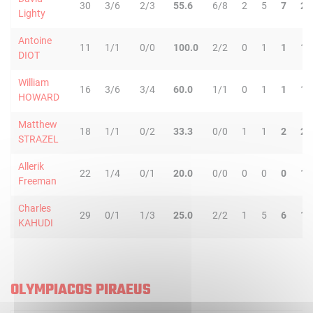
30
3/6
2/3
55.6
6/8
2
5
7
2
Lighty
Antoine
11
1/1
0/0
100.0
2/2
0
1
1
1
DIOT
William
16
3/6
3/4
60.0
1/1
0
1
1
1
HOWARD
Matthew
18
1/1
0/2
33.3
0/0
1
1
2
2
STRAZEL
Allerik
22
1/4
0/1
20.0
0/0
0
0
0
1
Freeman
Charles
29
0/1
1/3
25.0
2/2
1
5
6
1
KAHUDI
OLYMPIACOS PIRAEUS