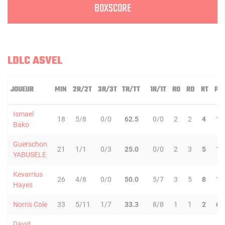
BOXSCORE
LDLC ASVEL
JOUEUR
MIN
2R/2T
3R/3T
TR/TT
1R/1T
RO
RD
RT
PD
Ismael
18
5/8
0/0
62.5
0/0
2
2
4
1
Bako
Guerschon
21
1/1
0/3
25.0
0/0
2
3
5
1
YABUSELE
Kevarrius
26
4/8
0/0
50.0
5/7
3
5
8
1
Hayes
Norris Cole
33
5/11
1/7
33.3
8/8
1
1
2
6
David