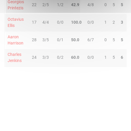
Georgios
22
2/5
1/2
42.9
4/8
0
5
5
Printezis
Octavius
17
4/4
0/0
100.0
0/0
1
2
3
Ellis
Aaron
28
3/5
0/1
50.0
6/7
0
5
5
Harrison
Charles
24
3/3
0/2
60.0
0/0
1
5
6
Jenkins