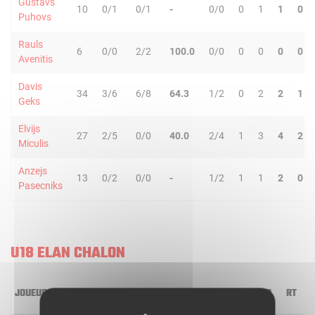
Gustavs
10
0/1
0/1
-
0/0
0
1
1
0
Puhovs
Rauls
6
0/0
2/2
100.0
0/0
0
0
0
0
Avenitis
Davis
34
3/6
6/8
64.3
1/2
0
2
2
1
Geks
Elvijs
27
2/5
0/0
40.0
2/4
1
3
4
2
Miculis
Anzejs
13
0/2
0/0
-
1/2
1
1
2
0
Pasecniks
U18 ELAN CHALON
JOUEUR
MIN
2R/2T
3R/3T
TR/TT
1R/1T
RO
RD
RT
P