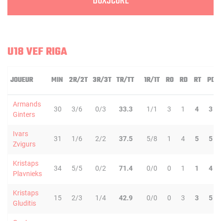
BOXSCORE
U18 VEF RIGA
JOUEUR
MIN
2R/2T
3R/3T
TR/TT
1R/1T
RO
RD
RT
PD
Armands
30
3/6
0/3
33.3
1/1
3
1
4
3
Ginters
Ivars
31
1/6
2/2
37.5
5/8
1
4
5
5
Zvigurs
Kristaps
34
5/5
0/2
71.4
0/0
0
1
1
4
Plavnieks
Kristaps
15
2/3
1/4
42.9
0/0
0
3
3
5
Gluditis