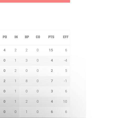
PD
IN
BP
CO
PTS
EFF
4
2
2
0
15
6
0
1
3
0
4
-4
0
2
0
0
2
5
2
1
8
0
7
-1
0
1
0
0
3
6
0
1
2
0
4
10
0
0
1
0
6
6