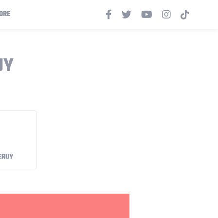
ORE
UY
ERUY