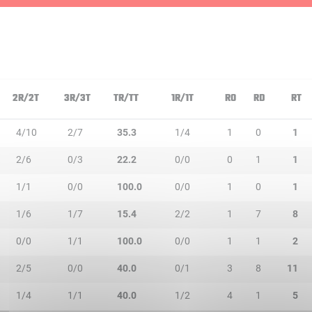
2R/2T
3R/3T
TR/TT
1R/1T
RO
RD
RT
4/10
2/7
35.3
1/4
1
0
1
2/6
0/3
22.2
0/0
0
1
1
1/1
0/0
100.0
0/0
1
0
1
1/6
1/7
15.4
2/2
1
7
8
0/0
1/1
100.0
0/0
1
1
2
2/5
0/0
40.0
0/1
3
8
11
1/4
1/1
40.0
1/2
4
1
5