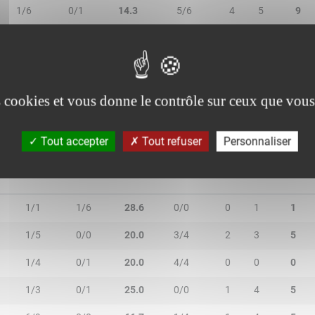
1/6
0/1
14.3
5/6
4
5
9
0/0
0/0
-
0/2
0
1
1
1/2
1/3
40.0
1/1
2
0
2
es cookies et vous donne le contrôle sur ceux que vous
Tout accepter
Tout refuser
Personnaliser
N
2R/2T
3R/3T
TR/TT
1R/1T
RO
RD
RT
1/1
1/6
28.6
0/0
0
1
1
1/5
0/0
20.0
3/4
2
3
5
1/4
0/1
20.0
4/4
0
0
0
1/3
0/1
25.0
0/0
1
4
5