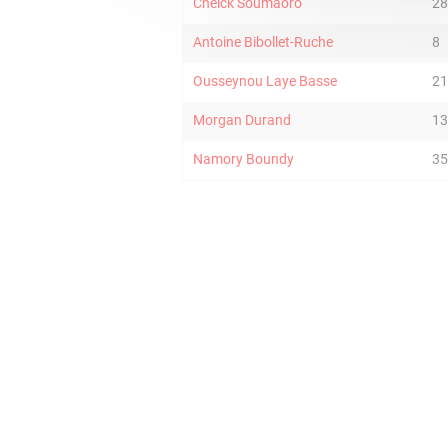
Cheick Soumaoro
28
Antoine Bibollet-Ruche
8
Ousseynou Laye Basse
21
Morgan Durand
13
Namory Boundy
35