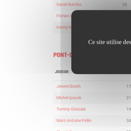
Daniel Batcho
26
Florian Louart
11
Kenny Kasiama
28
Ce site utilise d
PONT-DE-CHERUY
JOUEUR
MI
Jeremi Booth
17
Michel Ipouck
21
Tommy Ghezala
19
Marc-Antoine Pellin
34