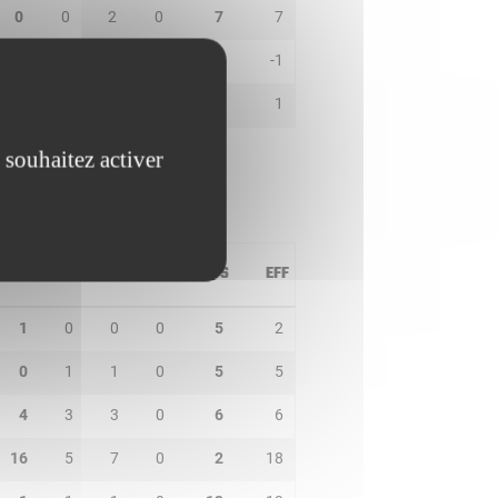
0
0
2
0
7
7
1
0
1
0
0
-1
0
1
5
0
6
1
 souhaitez activer
PD
IN
BP
CO
PTS
EFF
1
0
0
0
5
2
0
1
1
0
5
5
4
3
3
0
6
6
16
5
7
0
2
18