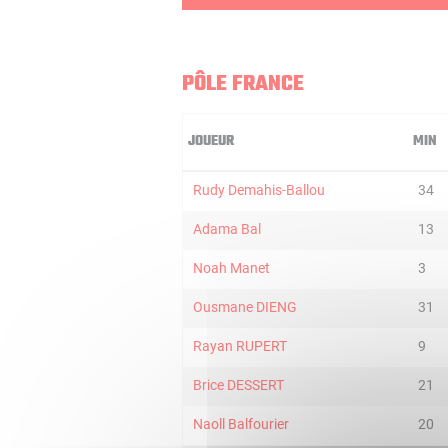
PÔLE FRANCE
JOUEUR
MIN
Rudy Demahis-Ballou
34
Adama Bal
13
Noah Manet
3
Ousmane DIENG
31
Rayan RUPERT
9
Brice DESSERT
21
Naoll Balfourier
20