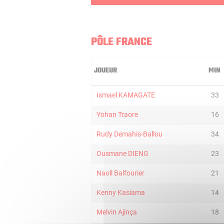
PÔLE FRANCE
JOUEUR
MIN
Ismael KAMAGATE
33
Yohan Traore
16
Rudy Demahis-Ballou
34
Ousmane DIENG
23
Naoll Balfourier
21
Kenny Kasiama
14
Melvin Ajinça
18