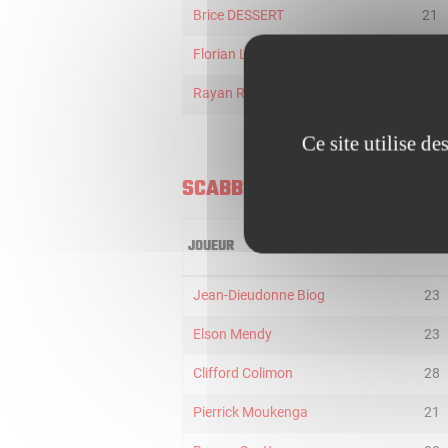
Brice DESSERT
21
Florian Louart
5
Rayan RUPERT
15
Ce site utilise d
SCABB
JOUEUR
MIN
Jean-Dieudonne Biog
23
Elson Mendy
23
Clifford Colimon
28
Pierrick Moukenga
21