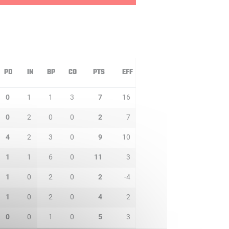
PD
IN
BP
CO
PTS
EFF
0
1
1
3
7
16
0
2
0
0
2
7
4
2
3
0
9
10
1
1
6
0
11
3
1
0
2
0
2
-4
1
0
2
0
4
2
0
0
1
0
5
3