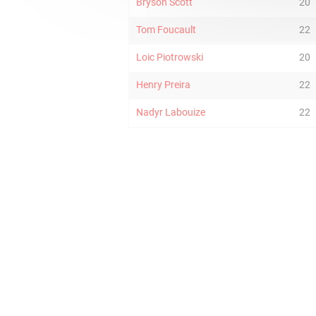
Bryson Scott
20
Tom Foucault
22
Loic Piotrowski
20
Henry Preira
22
Nadyr Labouize
22