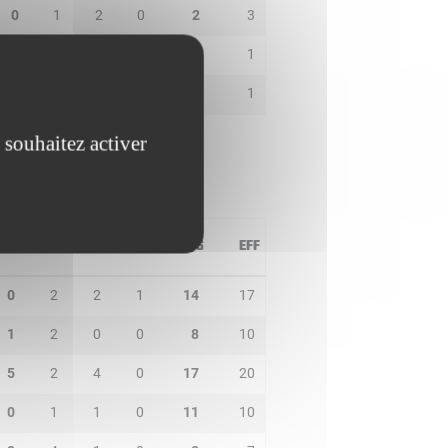
0
1
2
0
2
3
1
0
0
0
0
1
0
1
4
0
5
1
 souhaitez activer
PD
IN
BP
CO
PTS
EFF
0
2
2
1
14
17
1
2
0
0
8
10
5
2
4
0
17
20
0
1
1
0
11
10