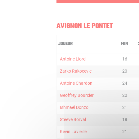
AVIGNON LE PONTET
JOUEUR
MIN
Antoine Liorel
16
Zarko Rakocevic
20
Antoine Chardon
24
Geoffrey Bourcier
20
Ishmael Donzo
21
Steeve Borval
18
Kevin Lavieille
21