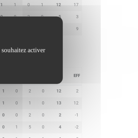
1
1
0
1
12
17
0
0
2
0
5
3
4
0
2
0
7
9
 souhaitez activer
PD
IN
BP
CO
PTS
EFF
1
0
2
0
12
2
1
0
1
0
13
12
0
0
2
0
2
-1
0
1
5
0
4
-2