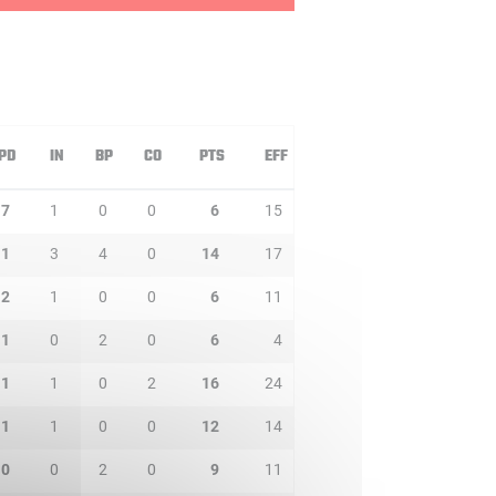
PD
IN
BP
CO
PTS
EFF
7
1
0
0
6
15
1
3
4
0
14
17
2
1
0
0
6
11
1
0
2
0
6
4
1
1
0
2
16
24
1
1
0
0
12
14
0
0
2
0
9
11