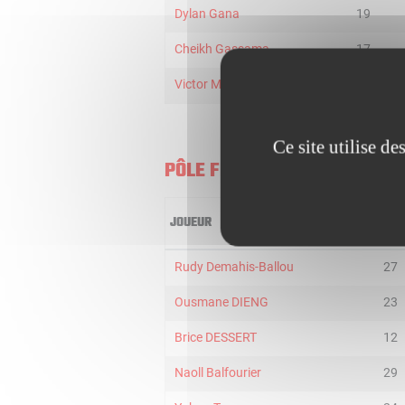
Dylan Gana
19
Cheikh Gassama
17
Victor Mopsus
24
Ce site utilise d
PÔLE FRANCE
JOUEUR
MIN
Rudy Demahis-Ballou
27
Ousmane DIENG
23
Brice DESSERT
12
Naoll Balfourier
29