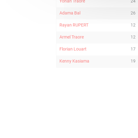
Yohan Traore
24
Adama Bal
26
Rayan RUPERT
12
Armel Traore
12
Florian Louart
17
Kenny Kasiama
19