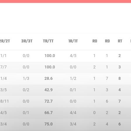
2R/2T
3R/3T
TR/TT
1R/1T
RO
RD
RT
1/1
0/0
100.0
4/5
1
1
2
7/7
0/0
100.0
0/0
2
1
3
1/4
1/3
28.6
1/2
1
7
8
3/5
0/2
42.9
0/1
1
3
4
8/11
0/0
72.7
0/0
1
6
7
4/5
0/1
66.7
4/4
0
2
2
3/4
0/0
75.0
3/4
2
4
6