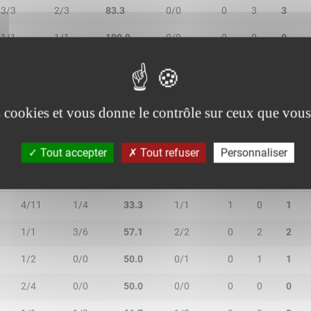
3/3
2/3
83.3
0/0
0
3
3
1/1
1/1
100.0
0/0
0
0
0
1/3
0/0
33.3
5/6
0
3
3
es cookies et vous donne le contrôle sur ceux que vous
Tout accepter
Tout refuser
Personnaliser
2R/2T
3R/3T
TR/TT
1R/1T
RO
RD
RT
4/11
1/4
33.3
1/1
1
0
1
1/1
3/6
57.1
2/2
0
2
2
1/2
0/0
50.0
0/1
0
1
1
2/4
0/0
50.0
0/0
0
0
0