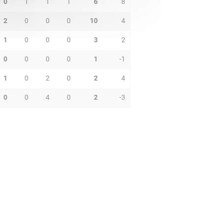
0
1
1
1
6
8
2
0
0
0
10
4
1
0
0
0
3
2
0
0
0
0
1
-1
1
0
2
0
2
4
0
0
4
0
2
-3