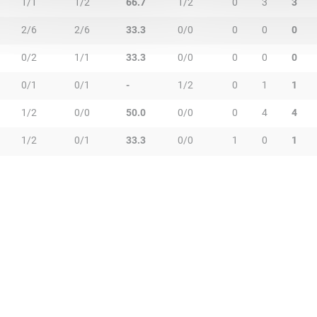
1/1
1/2
66.7
1/2
0
3
3
2/6
2/6
33.3
0/0
0
0
0
0/2
1/1
33.3
0/0
0
0
0
0/1
0/1
-
1/2
0
1
1
1/2
0/0
50.0
0/0
0
4
4
1/2
0/1
33.3
0/0
1
0
1