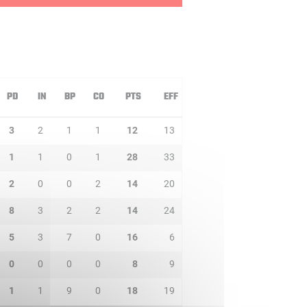
PD
IN
BP
CO
PTS
EFF
3
2
1
1
12
13
1
1
0
1
28
33
2
0
0
2
14
20
8
3
2
2
14
24
5
3
7
0
16
6
0
0
0
0
8
9
1
1
9
0
18
19