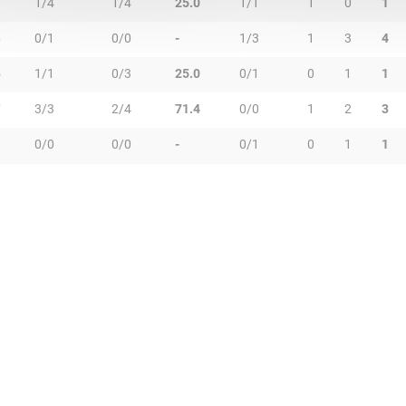
9
1/4
1/4
25.0
1/1
1
0
1
6
0/1
0/0
-
1/3
1
3
4
5
1/1
0/3
25.0
0/1
0
1
1
7
3/3
2/4
71.4
0/0
1
2
3
0/0
0/0
-
0/1
0
1
1