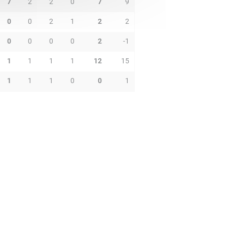
7
2
2
0
7
9
0
0
2
1
2
2
0
0
0
0
2
-1
1
1
1
1
12
15
1
1
1
0
0
1