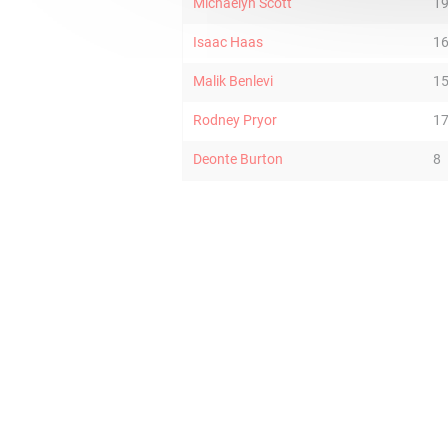
Michaelyn Scott
1
Isaac Haas
1
Malik Benlevi
1
Rodney Pryor
1
Deonte Burton
8