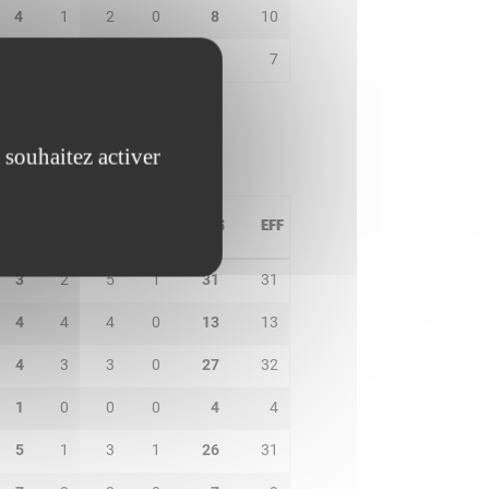
4
1
2
0
8
10
2
0
0
1
4
7
 souhaitez activer
PD
IN
BP
CO
PTS
EFF
3
2
5
1
31
31
4
4
4
0
13
13
4
3
3
0
27
32
1
0
0
0
4
4
5
1
3
1
26
31