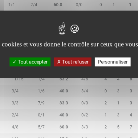
1/1
2/4
60.0
0/0
0
1
1
2/3
0/0
66.7
0/0
0
1
1
es cookies et vous donne le contrôle sur ceux que vous
Tout accepter
Tout refuser
Personnaliser
N
2R/2T
3R/3T
TR/TT
1R/1T
RO
RD
RT
0
11/15
1/4
63.2
4/6
4
4
8
1
3/4
1/6
40.0
3/4
0
3
3
4
3/3
7/9
83.3
0/0
2
1
3
4
2/4
0/1
40.0
0/2
1
3
4
3
4/8
5/7
60.0
3/3
2
5
7