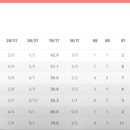
2R/2T
3R/3T
TR/TT
1R/1T
RO
RD
RT
2/5
1/2
42.9
3/5
1
1
2
6/9
2/5
57.1
5/5
1
7
8
5/9
0/1
50.0
2/2
4
3
7
2/8
2/5
30.8
3/3
3
5
8
2/7
3/12
26.3
1/1
0
3
3
4/4
0/1
80.0
0/0
1
1
2
7/9
0/1
70.0
2/2
4
7
11