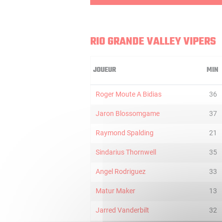
RIO GRANDE VALLEY VIPERS
JOUEUR
MIN
Roger Moute A Bidias
36
Jaron Blossomgame
37
Raymond Spalding
21
Sindarius Thornwell
35
Angel Rodriguez
33
Matur Maker
13
Jarred Vanderbilt
32