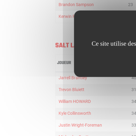
Brandon Sampson
23
Kerwin Roach
16
Ce site utilise d
SALT LAKE CITY STARS
JOUEUR
MI
Jarrell Brantley
4
Trevon Bluiett
3
William HOWARD
3
Kyle Collinsworth
3
Justin Wright-Foreman
3