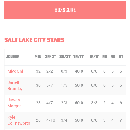
BOXSCORE
SALT LAKE CITY STARS
JOUEUR
MIN
2R/2T
3R/3T
TR/TT
1R/1T
RO
RD
RT
P
Miye Oni
32
2/2
0/3
40.0
0/0
0
5
5
8
Jarrell
30
5/7
1/5
50.0
0/0
0
5
5
5
Brantley
Juwan
28
4/7
2/3
60.0
3/3
2
4
6
1
Morgan
Kyle
28
4/10
3/4
50.0
0/0
3
4
7
4
Collinsworth