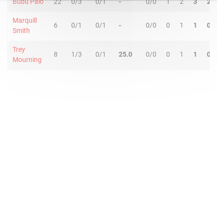
Bubu Palo
22
0/3
0/1
-
0/0
1
2
3
2
Marquill
6
0/1
0/1
-
0/0
0
1
1
0
Smith
Trey
8
1/3
0/1
25.0
0/0
0
1
1
0
Mourning