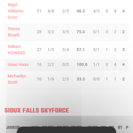
Nigel
Williams-
31
4/8
2/5
46.2
4/5
0
4
4
5
Goss
Trevon
28
3/3
3/5
75.0
0/1
0
2
2
0
Bluiett
William
27
1/3
3/4
57.1
0/1
1
2
3
0
HOWARD
Isaac Haas
16
2/2
0/0
100.0
1/1
0
4
4
2
Michaelyn
16
1/6
2/3
33.3
0/0
1
1
2
2
Scott
SIOUX FALLS SKYFORCE
JOUEUR
MIN
2R/2T
3R/3T
TR/TT
1R/1T
RO
RD
RT
PD