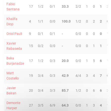
Fabio
17
1/2
0/1
33.3
2/2
1
0
1
3
Santana
Khalifa
4
1/1
0/0
100.0
1/2
0
2
2
0
Diop
Oriol Pauli
9
0/1
0/1
-
0/0
0
0
0
1
Xavier
15
0/2
0/0
-
0/0
0
1
1
1
Rabaseda
Beka
17
1/2
0/3
20.0
0/0
1
5
6
1
Burjanadze
Matt
19
3/4
0/3
42.9
4/4
3
4
7
0
Costello
Javier
20
3/4
3/3
85.7
1/2
0
6
6
3
Beiran
Demonte
27
3/5
6/9
64.3
0/0
1
3
4
1
Harper