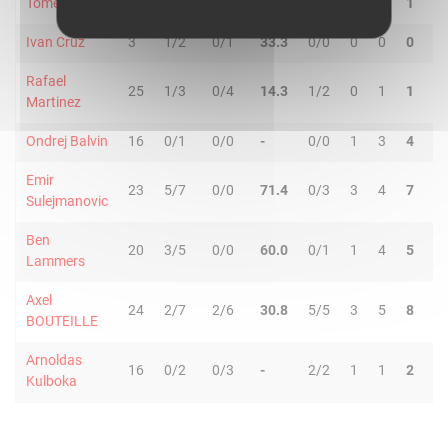
Tomeu Rigo
10
0/0
0/1
-
0/0
0
1
1
0
Ivan Cruz
3
1/2
0/1
33.3
0/0
0
0
0
0
Rafael
25
1/3
0/4
14.3
1/2
0
1
1
1
Martinez
Ondrej Balvin
16
0/1
0/0
-
0/0
1
3
4
2
Emir
23
5/7
0/0
71.4
0/3
3
4
7
0
Sulejmanovic
Ben
20
3/5
0/0
60.0
0/1
1
4
5
1
Lammers
Axel
24
2/7
2/6
30.8
5/5
3
5
8
1
BOUTEILLE
Arnoldas
16
0/2
0/3
-
2/2
1
1
2
0
Kulboka