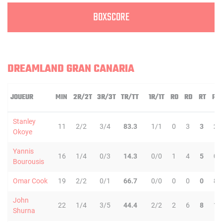
BOXSCORE
DREAMLAND GRAN CANARIA
JOUEUR
MIN
2R/2T
3R/3T
TR/TT
1R/1T
RO
RD
RT
PD
Stanley
11
2/2
3/4
83.3
1/1
0
3
3
2
Okoye
Yannis
16
1/4
0/3
14.3
0/0
1
4
5
0
Bourousis
Omar Cook
19
2/2
0/1
66.7
0/0
0
0
0
8
John
22
1/4
3/5
44.4
2/2
2
6
8
1
Shurna