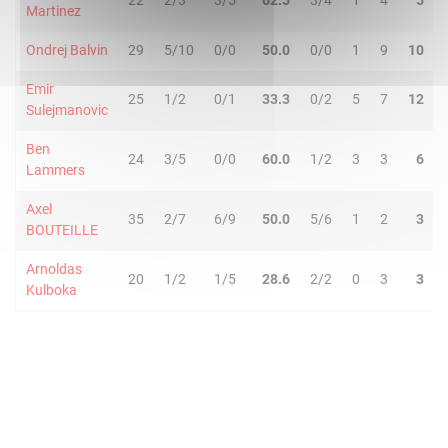
22
2/3
3/5
62.5
3/4
1
4
5
Martinez
Ondrej Balvin
29
5/10
0/0
50.0
0/0
1
9
10
Emir
25
1/2
0/1
33.3
0/2
5
7
12
Sulejmanovic
Ben
24
3/5
0/0
60.0
1/2
3
3
6
Lammers
Axel
35
2/7
6/9
50.0
5/6
1
2
3
BOUTEILLE
Arnoldas
20
1/2
1/5
28.6
2/2
0
3
3
Kulboka