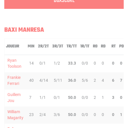
BOXSCORE
BAXI MANRESA
JOUEUR
MIN
2R/2T
3R/3T
TR/TT
1R/1T
RO
RD
RT
PD
Ryan
14
0/1
1/2
33.3
0/0
0
0
0
0
Toolson
Frankie
40
4/14
5/11
36.0
5/6
2
4
6
7
Ferrari
Guillem
7
1/1
0/1
50.0
0/0
2
1
3
0
Jou
William
23
2/4
3/6
50.0
0/0
0
0
0
1
Magarity