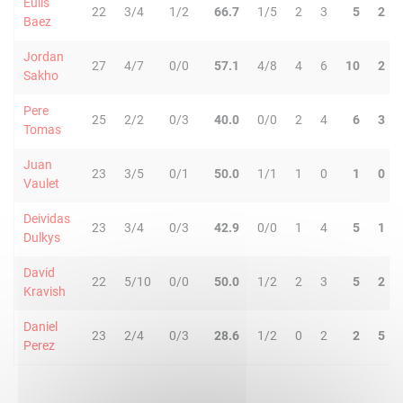
Eulis
22
3/4
1/2
66.7
1/5
2
3
5
2
Baez
Jordan
27
4/7
0/0
57.1
4/8
4
6
10
2
Sakho
Pere
25
2/2
0/3
40.0
0/0
2
4
6
3
Tomas
Juan
23
3/5
0/1
50.0
1/1
1
0
1
0
Vaulet
Deividas
23
3/4
0/3
42.9
0/0
1
4
5
1
Dulkys
David
22
5/10
0/0
50.0
1/2
2
3
5
2
Kravish
Daniel
23
2/4
0/3
28.6
1/2
0
2
2
5
Perez