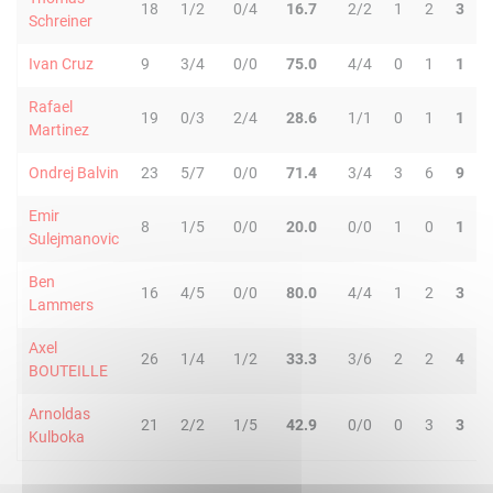
18
1/2
0/4
16.7
2/2
1
2
3
Schreiner
Ivan Cruz
9
3/4
0/0
75.0
4/4
0
1
1
Rafael
19
0/3
2/4
28.6
1/1
0
1
1
Martinez
Ondrej Balvin
23
5/7
0/0
71.4
3/4
3
6
9
Emir
8
1/5
0/0
20.0
0/0
1
0
1
Sulejmanovic
Ben
16
4/5
0/0
80.0
4/4
1
2
3
Lammers
Axel
26
1/4
1/2
33.3
3/6
2
2
4
BOUTEILLE
Arnoldas
21
2/2
1/5
42.9
0/0
0
3
3
Kulboka