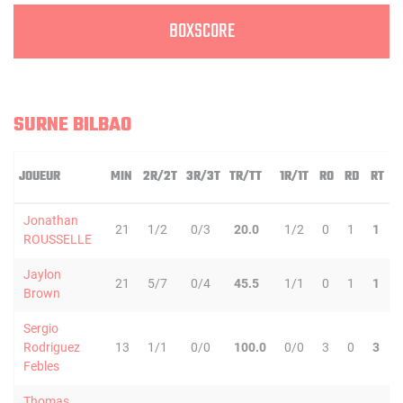
BOXSCORE
SURNE BILBAO
JOUEUR
MIN
2R/2T
3R/3T
TR/TT
1R/1T
RO
RD
RT
P
Jonathan
21
1/2
0/3
20.0
1/2
0
1
1
ROUSSELLE
Jaylon
21
5/7
0/4
45.5
1/1
0
1
1
Brown
Sergio
Rodriguez
13
1/1
0/0
100.0
0/0
3
0
3
Febles
Thomas