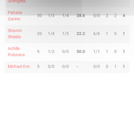
Shengelia
Patricio
30
1/3
1/4
28.6
0/0
2
2
4
1
Garino
Shavon
20
1/4
1/5
22.2
6/6
1
0
1
0
Shields
Achille
9
1/2
0/0
50.0
1/1
1
0
1
0
Polonara
Michael Eric
5
0/0
0/0
-
0/0
0
1
1
0