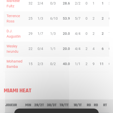
Markelle
32
2/4
0/3
28.6
2/2
0
1
1
3
Fultz
Terrence
25
1/3
6/10
53.9
5/7
0
2
2
0
Ross
D.J.
29
1/7
1/3
20.0
4/4
0
2
2
7
Augustin
Wesley
22
0/4
1/1
20.0
4/4
2
4
6
0
Iwundu
Mohamed
15
2/3
0/2
40.0
1/1
2
9
11
0
Bamba
MIAMI HEAT
JOUEUR
MIN
2R/2T
3R/3T
TR/TT
1R/1T
RO
RD
RT
P