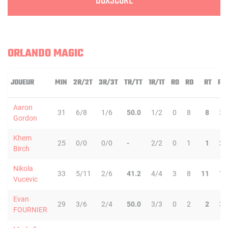
BOXSCORE
ORLANDO MAGIC
JOUEUR
MIN
2R/2T
3R/3T
TR/TT
1R/1T
RO
RD
RT
PD
Aaron
31
6/8
1/6
50.0
1/2
0
8
8
3
Gordon
Khem
25
0/0
0/0
-
2/2
0
1
1
2
Birch
Nikola
33
5/11
2/6
41.2
4/4
3
8
11
7
Vucevic
Evan
29
3/6
2/4
50.0
3/3
0
2
2
3
FOURNIER