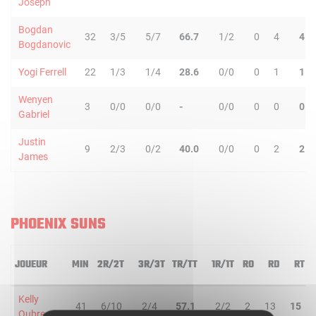
Joseph
Bogdan
32
3/5
5/7
66.7
1/2
0
4
4
Bogdanovic
Yogi Ferrell
22
1/3
1/4
28.6
0/0
0
1
1
Wenyen
3
0/0
0/0
-
0/0
0
0
0
Gabriel
Justin
9
2/3
0/2
40.0
0/0
0
2
2
James
PHOENIX SUNS
JOUEUR
MIN
2R/2T
3R/3T
TR/TT
1R/1T
RO
RD
RT
Kelly
41
6/10
2/4
57.1
2/2
2
13
15
Oubre