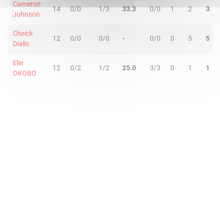
Cameron
14
0/0
1/3
33.3
0/0
1
2
3
Johnson
Cheick
12
0/0
0/0
-
0/0
0
5
5
Diallo
Elie
12
0/2
1/2
25.0
3/3
0
1
1
OKOBO