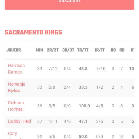
BOXSCORE
SACRAMENTO KINGS
JOUEUR
MIN
2R/2T
3R/3T
TR/TT
1R/1T
RO
RD
RT
Harrison
39
7/12
0/4
43.8
7/10
3
7
10
Barnes
Nemanja
30
2/8
2/4
33.3
1/2
2
4
6
Bjelica
Richaun
36
5/5
0/0
100.0
4/5
0
3
3
Holmes
Buddy Hield
37
4/11
4/6
47.1
3/5
0
5
5
Cory
32
5/6
0/4
50.0
0/0
2
3
5