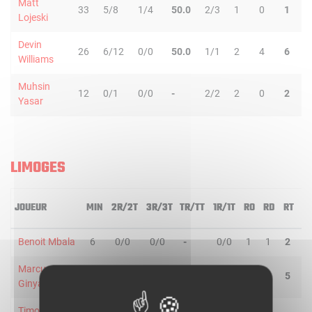
Matt
33
5/8
1/4
50.0
2/3
1
0
1
8
Lojeski
Devin
26
6/12
0/0
50.0
1/1
2
4
6
1
Williams
Muhsin
12
0/1
0/0
-
2/2
2
0
2
0
Yasar
LIMOGES
JOUEUR
MIN
2R/2T
3R/3T
TR/TT
1R/1T
RO
RD
RT
P
Benoit Mbala
6
0/0
0/0
-
0/0
1
1
2
0
Marcus
25
0/2
3/3
60.0
1/2
0
5
5
0
Ginyard
Timothe