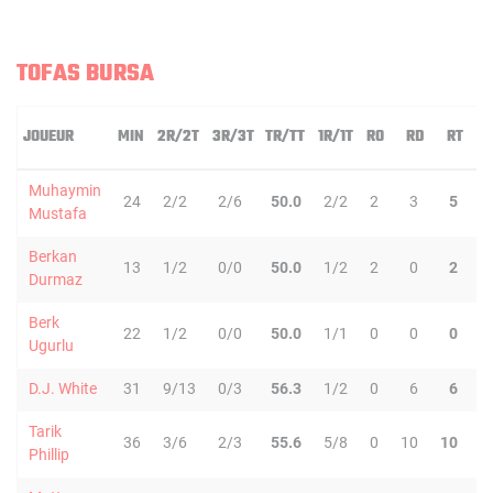
TOFAS BURSA
JOUEUR
MIN
2R/2T
3R/3T
TR/TT
1R/1T
RO
RD
RT
P
Muhaymin
24
2/2
2/6
50.0
2/2
2
3
5
1
Mustafa
Berkan
13
1/2
0/0
50.0
1/2
2
0
2
1
Durmaz
Berk
22
1/2
0/0
50.0
1/1
0
0
0
4
Ugurlu
D.J. White
31
9/13
0/3
56.3
1/2
0
6
6
2
Tarik
36
3/6
2/3
55.6
5/8
0
10
10
7
Phillip