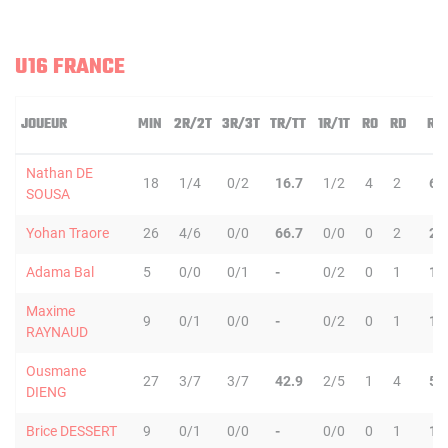
U16 FRANCE
JOUEUR
MIN
2R/2T
3R/3T
TR/TT
1R/1T
RO
RD
RT
Nathan DE
18
1/4
0/2
16.7
1/2
4
2
6
SOUSA
Yohan Traore
26
4/6
0/0
66.7
0/0
0
2
2
Adama Bal
5
0/0
0/1
-
0/2
0
1
1
Maxime
9
0/1
0/0
-
0/2
0
1
1
RAYNAUD
Ousmane
27
3/7
3/7
42.9
2/5
1
4
5
DIENG
Brice DESSERT
9
0/1
0/0
-
0/0
0
1
1