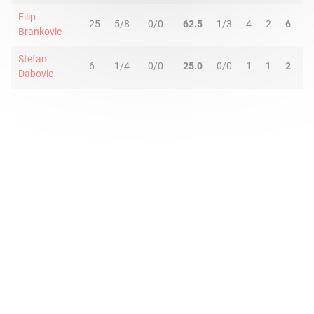
Filip
25
5/8
0/0
62.5
1/3
4
2
6
1
Brankovic
Stefan
6
1/4
0/0
25.0
0/0
1
1
2
1
Dabovic