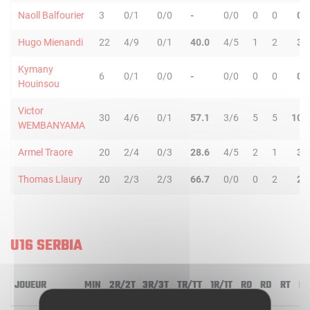
Naoll Balfourier
3
0/1
0/0
-
0/0
0
0
0
Hugo Mienandi
22
4/9
0/1
40.0
4/5
1
2
3
Kymany
6
0/1
0/0
-
0/0
0
0
0
Houinsou
Victor
30
4/6
0/1
57.1
3/6
5
5
10
WEMBANYAMA
Armel Traore
20
2/4
0/3
28.6
4/5
2
1
3
Thomas Llaury
20
2/3
2/3
66.7
0/0
0
2
2
U16 SERBIA
JOUEUR
MIN
2R/2T
3R/3T
TR/TT
1R/1T
RO
RD
RT
PD