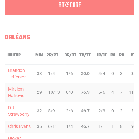
BOXSCORE
ORLÉANS
JOUEUR
MIN
2R/2T
3R/3T
TR/TT
1R/1T
RO
RD
RT
Brandon
33
1/4
1/6
20.0
4/4
0
3
3
Jefferson
Miralem
29
10/13
0/0
76.9
5/6
4
7
11
Halilovic
D.J.
32
5/9
2/6
46.7
2/3
0
2
2
Strawberry
Chris Evans
35
6/11
1/4
46.7
1/1
1
8
9
Giovan