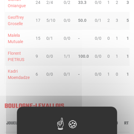
24
2/4
0/2
33.3
0/0
1
2
3
Oniangue
Geoffrey
17
5/10
0/0
50.0
0/1
2
3
5
Groselle
Malela
15
0/1
0/0
-
0/0
0
1
1
Mutuale
Florent
9
0/0
1/1
100.0
0/0
0
1
1
PIETRUS
Kadri
6
0/0
0/1
-
0/0
1
0
1
Moendadze
BOULOGNE-LEVALLOIS
JOUEUR
MIN
2R/2T
3R/3T
TR/TT
1R/1T
RO
RD
RT