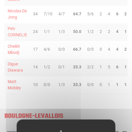
Nicolas De
34
7/10
4/7
64.7
5/6
2
4
6
2
Jong
Petr
24
1/1
1/3
50.0
1/2
2
2
4
1
CORNELIE
Cheikh
17
4/6
0/0
66.7
0/0
0
4
4
2
Mbodj
Digue
14
1/2
0/1
33.3
2/2
1
5
6
1
Diawara
Matt
10
0/0
1/3
33.3
0/0
0
1
1
1
Mobley
BOULOGNE-LEVALLOIS