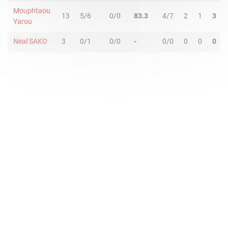
Mouphtaou
13
5/6
0/0
83.3
4/7
2
1
3
Yarou
Neal SAKO
3
0/1
0/0
-
0/0
0
0
0