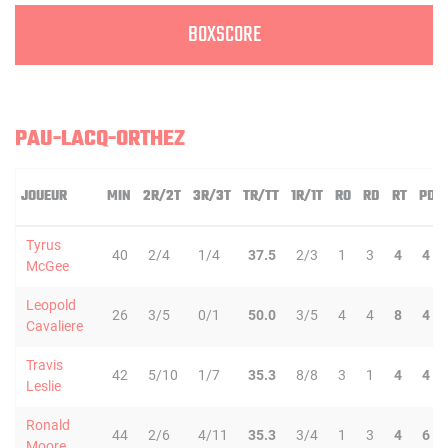
BOXSCORE
PAU-LACQ-ORTHEZ
JOUEUR
MIN
2R/2T
3R/3T
TR/TT
1R/1T
RO
RD
RT
PD
Tyrus
40
2/4
1/4
37.5
2/3
1
3
4
4
McGee
Leopold
26
3/5
0/1
50.0
3/5
4
4
8
4
Cavaliere
Travis
42
5/10
1/7
35.3
8/8
3
1
4
4
Leslie
Ronald
44
2/6
4/11
35.3
3/4
1
3
4
6
Moore