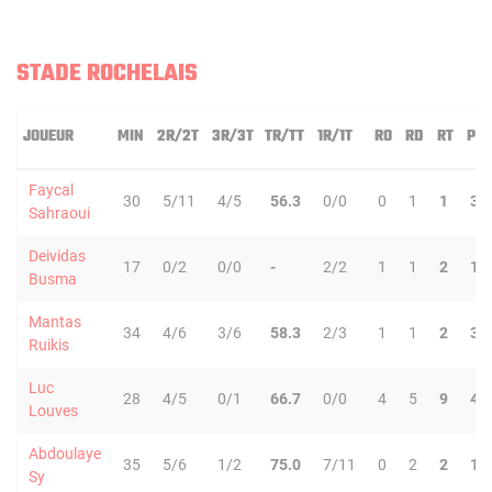
STADE ROCHELAIS
JOUEUR
MIN
2R/2T
3R/3T
TR/TT
1R/1T
RO
RD
RT
PD
Faycal
30
5/11
4/5
56.3
0/0
0
1
1
3
Sahraoui
Deividas
17
0/2
0/0
-
2/2
1
1
2
1
Busma
Mantas
34
4/6
3/6
58.3
2/3
1
1
2
3
Ruikis
Luc
28
4/5
0/1
66.7
0/0
4
5
9
4
Louves
Abdoulaye
35
5/6
1/2
75.0
7/11
0
2
2
1
Sy