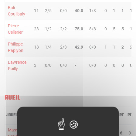
Bali
11
2/5
0/0
40.0
1/3
0
1
1
1
Coulibaly
Pierre
23
1/2
2/2
75.0
8/8
0
5
5
1
Cellerier
Philippe
18
1/4
2/3
42.9
0/0
1
1
2
2
Papiyon
Lawrence
3
0/0
0/0
-
0/0
0
0
0
0
Poilly
RUEIL
JOUEUR
MIN
2R/2T
3R/3T
TR/TT
1R/1T
RO
RD
RT
PD
Masse
28
4/6
0/2
50.0
2/4
3
3
6
3